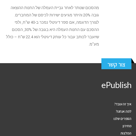
מהסכום שנותר לאחר גביית העמלה של החנות ההוצאה
גובה 20% והיתר מגיעים ישירות לכיסם של המחברים.
לצורך הדוגמה, אם ספר דיגיטלי נמכר ב-40 ש"ח, ולפי
ההסכם עם החנות העמלה היא בגובה של 30%, הסכום
שיועבר לכותב עבור כל עותק דיגיטלי הוא 22.4 ש"ח – כולל
מע"מ.
צור קשר
ePublish
איך זה עובד?
למה אנחנו?
הספרים שלנו
מחירון
המלצות