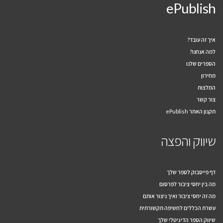
ePublish
איך זה עובד?
למה אנחנו?
הספרים שלנו
מחירון
המלצות
צור קשר
תקנון האתר ePublish
שיווק והפצה
דף פייסבוק לספר שלך
מה בין יחסי ציבור לפרסום
מה זה יחסי ציבור ואיך ניצור אותם
עשרת הכללים לחשיפה תקשורתית
שיווק הספר הדיגיטלי שלך