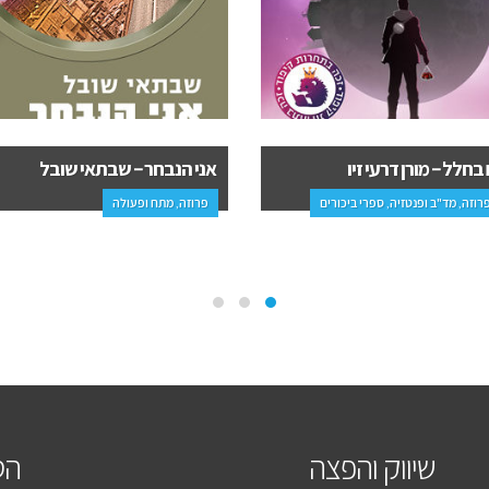
המשימה: טנגו הארכי-טרוריסט –
נבחר – שבתאי שובל
צ'רלי וולף
 מתח ופעולה
פרוזה, מתח ופעולה
שיווק והפצה
הס