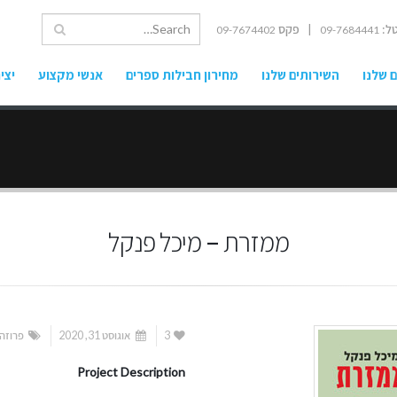
ל:
| פקס
09-7674402
09-7684441
 שלנו
השירותים שלנו
מחירון חבילות ספרים
אנשי מקצוע
יצי
ממזרת – מיכל פנקל
3
אוגוסט 31, 2020
פרוזה
Project Description