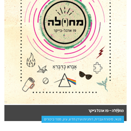
מח(י)לה – פז ארבל בייקר
פנאי, סיפורת עברית, רוחניות ועידן חדש, עיון, ספרי ביכורים