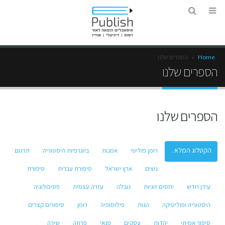
Home
»
הספרים שלנו
הספרים שלנו
הספרים שלנו
רומן פוליטי
אמנות
ביוגרפיות היסטוריה
תרגום
Show All
נשים
ארץ ישראל
סיפורת עברית
סיפורת
עידן חדש
יחסים זוגיות
נובלה
עזרה עצמית
פסיכולוגיה
היסטוריה ופוליטיקה
הגות
פילוסופיה
רומן
סיפורים קצרים
סיפור אמיתי
יהדות
עסקים
פנאי
פרוזה
שירה