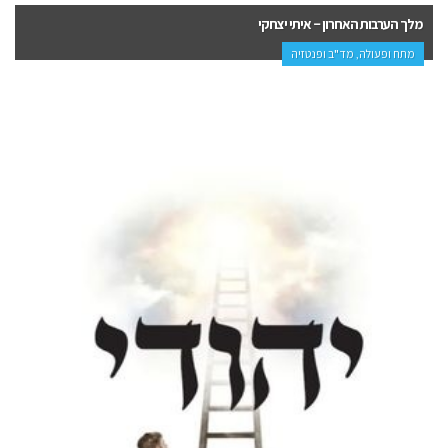
מלך הערבות האחרון – איתי יצחקי
מתח ופעולה, מד"ב ופנטזיה