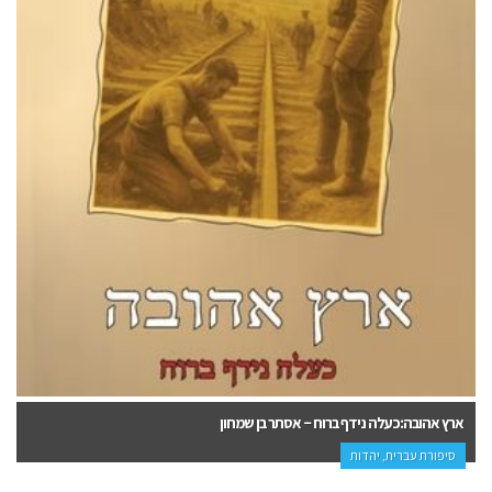
ארץ אהובה:כעלה נידף ברוח – אסתר בן שמחון
סיפורת עברית, יהדות