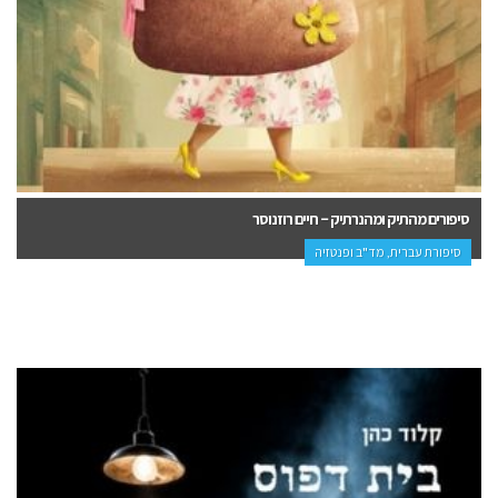
סיפורים מהתיק ומהנרתיק – חיים רוזנוסר
סיפורת עברית, מד"ב ופנטזיה