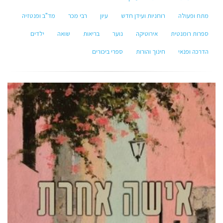
מתח ופעולה
רוחניות ועידן חדש
עיון
רבי מכר
מד"ב ופנטזיה
ספרות רומנטית
אירוטיקה
נוער
בריאות
שואה
ילדים
הדרכה ופנאי
חינוך והורות
ספרי ביכורים