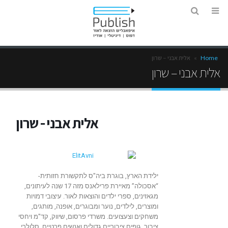
Home
»
אלית אבני – שרון
אלית אבני – שרון
אלית אבני - שרון
ילידת הארץ, בוגרת ביה"ס לתקשורת חזותית-
“אסכולה” מאיירת פרילאנס מזה 17 שנה לעיתונים,
מגאזינים, ספרי ילדים והוצאות לאור. עיצובי דמויות
ומוצרים, לילדים, נוער ומבוגרים, אופנה, מותגים,
משחקים וצעצועים. משרדי פרסום, שיווק, קד"מ ויחסי
ציבור, גופים ציבוריים גדולים ואנשים פרטיים. סלולרי,