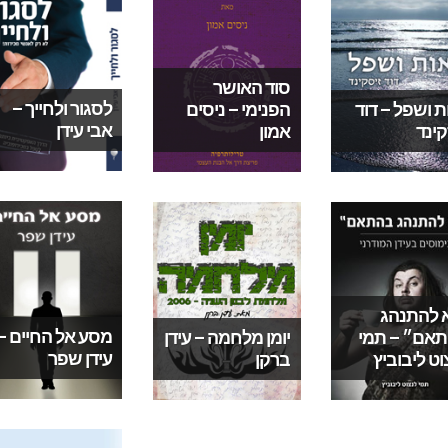
סוד האושר
לסגור ולחייך –
ת ושפל – דוד
הפנימי – ניסים
אבי עידן
קינד
ניים-דר-שי-ס
אמון
 להתנהג
מסע אל החיים –
אם״ – תמי
יומן מלחמה – עידן
עידן שפר
וט ליבוביץ
ברקן