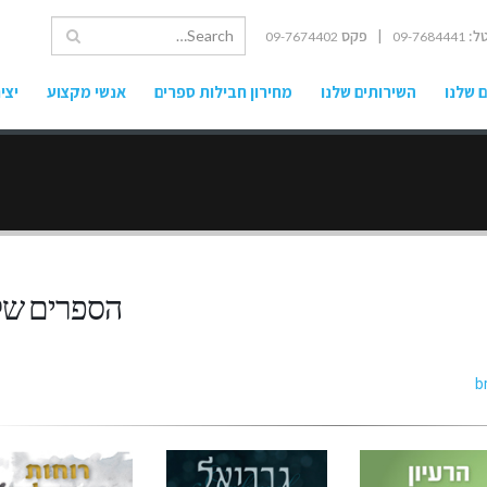
ל:
| פקס
09-7674402
09-7684441
 שלנו
השירותים שלנו
מחירון חבילות ספרים
אנשי מקצוע
יצי
הספרים של
b