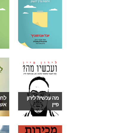
מה עכשיו? לירון
לחז
פיין
אשר