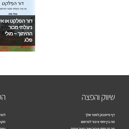
דור הפלקט או אי
ניצלתי מכור
ההיתוך – מולי
פלג
שיווק והפצה
הס
דף פייסבוק לספר שלך
למה 
מה בין יחסי ציבור לפרסום
מקוב
מה זה יחסי ציבור ואיך ניצור אותם
עשרה