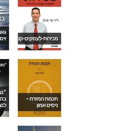
גאו
זיס
מכירות-לעסקים-קטנים-ובינו
״נא
חכמת המזרח –
בהת
ניסים אמון
לנצ