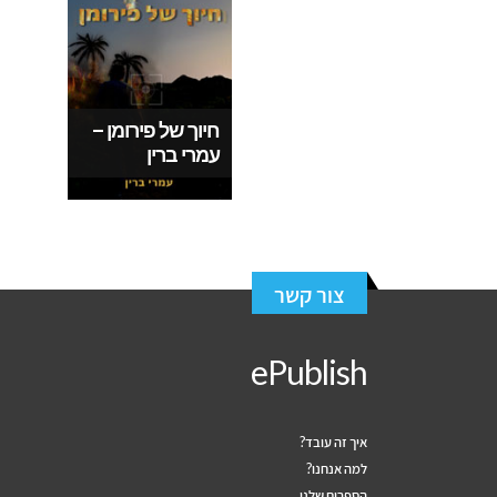
חיוך של פירומן –
עמרי ברין
צור קשר
ePublish
איך זה עובד?
למה אנחנו?
הספרים שלנו