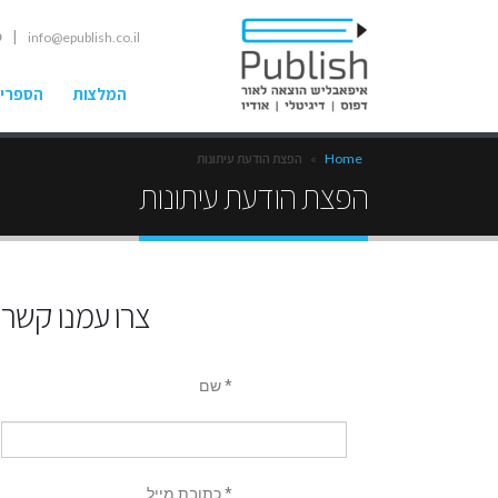
| ט
info@epublish.co.il
המלצות
הספרים
Home
»
הפצת הודעת עיתונות
הפצת הודעת עיתונות
צרו עמנו קשר
שם *
כתובת מייל *