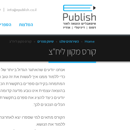
| ט
info@epublish.co.il
המלצות
הספרים
Home
»
השירותים שלנו
»
שיווק ספרים
»
קורס מקוון ליח"צ
קורס מקוון ליח"צ
אנחנו יודעים שהאתגר הגדול ביותר של כ
כדי ללמוד ממנו איך לעשות את זה טוב ונכ
המתמחה בקידום ספרים בתקשורת הכתובה
בהוצאה עצמית אינו נובע מדעה קדומה 
יודעים כיצד להציג את ספרם בתקשורת 
הכלים הנכונים לכך.
הקורס מתאים למי שספרו יצא לאחרונה,
ללמוד את הנושא.