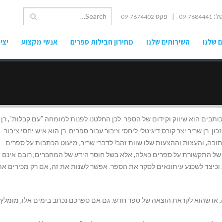
ל:
| פקס
09-7674402
09-7684441
 שלנו
השירותים שלנו
מחירון חבילות ספרים
אנשי מקצוע
יצי
ותבים הוא שיווק וקידום של הספר. לכן החלטנו לפנות למומחה "עם קבלות", רן 
ון. רן שריר יצר קורס דיגיטלי ליחסי ציבור עבור ספרים. רן הוא איש יחסי ציבור
, והעצות וההצעות שלו שוות זהב! לדברי שריר, מיעוט הכתבות על ספרים
של התקשורת על ספרים כאלה, אלא בשל חוסר הידע של המחברים; רובם אינם
וכיצד לשכנע עיתונאים לסקר את הספר. אפשר לשנות את זה, אם רק מכירים את
 או שהוא לקראת הוצאה של ספר חדש. גם אם ספרכם נכתב בימים אלו, מומלץ