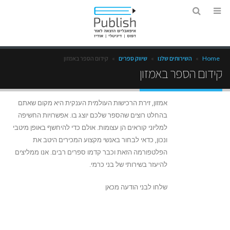
Home
»
השירותים שלנו
»
שיווק ספרים
»
קידום הספר באמזון
קידום הספר באמזון
אמזון, זירת הרכישות העולמית הענקית היא מקום שאתם
בהחלט רוצים שהספר שלכם יוצג בו. אפשרויות החשיפה
למליוני קוראים הן עצומות. אולם כדי להיחשף באופן מיטבי
ונכון, כדאי לבחור באנשי מקצוע המכירים היטב את
הפלטפורמה הזאת וכבר קדמו ספרים רבים. אנו ממליצים
להיעזר בשירותי של בני כרמי.
שלחו לבני הודעה מכאן