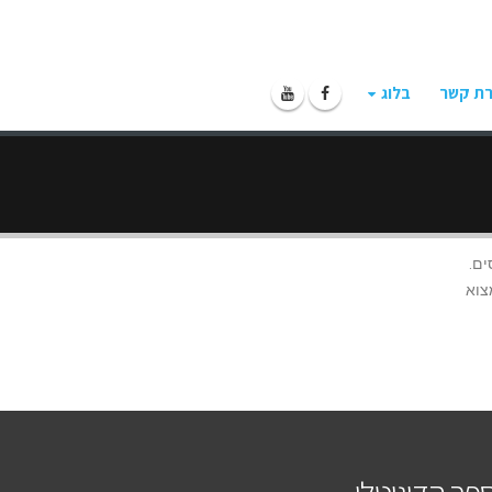
רת קשר
בלוג
ים.
צוא