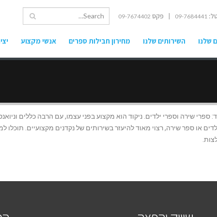
ל:
| פקס
09-7674402
09-7684441
 שלנו
השירותים שלנו
מחירון חבילות ספרים
אנשי מקצוע
יצי
 ספרי שירה וספרי ילדים. ניקוד הוא מקצוע בפני עצמו, עם הרבה כללים וניואנס
ם או ספר שירה, רצוי מאוד להיעזר בשירותים של נקדנים מקצועיים. תוכלו למ
צות.