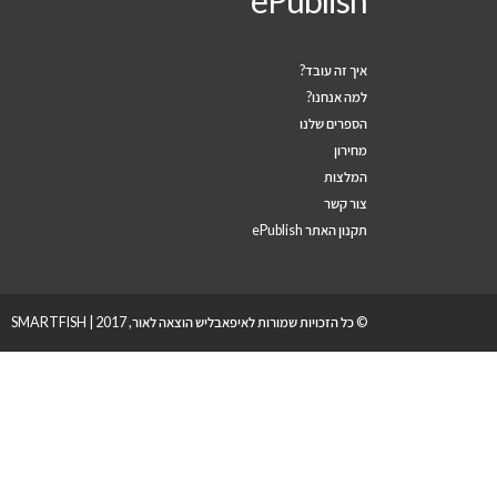
ePublish
איך זה עובד?
למה אנחנו?
הספרים שלנו
מחירון
המלצות
צור קשר
תקנון האתר ePublish
© כל הזכויות שמורות לאיפאבליש הוצאה לאור, 2017 |
SMARTFISH