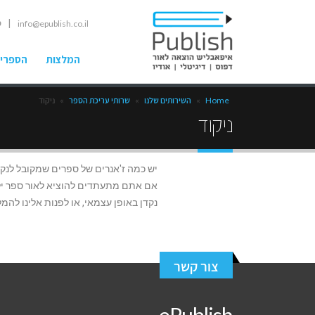
| ט
info@epublish.co.il
המלצות
הספרים
Home
»
השירותים שלנו
»
שרותי עריכת הספר
»
ניקוד
ניקוד
יש כמה ז'אנרים של ספרים שמקובל לנקד:
אם אתם מתעתדים להוציא לאור ספר ילדי
נקדן באופן עצמאי, או לפנות אלינו להמל
צור קשר