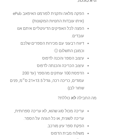
היא כוללת:
הפקה מלאה ותקנית לפורמט האיפאב ePub
(איתו עובדות החנויות המקוונות)
הפצה לכל האפיקים הדיגיטליים איתם אנו
עובדים.
דיווח רבעוני עם מכירות הספרים שלכם
וכמובן התשלום 🙂
עיצוב הספר והכנה לדפוס
עיצוב הכריכה והכנתה לדפוס
הדפסת 100 עותקים מהספר (עד 200
עמודים, כריכה רכה, גודל 13.5×21 ס״מ, פנים
שחור לבן)
מה החבילה
לא
כוללת?
עריכה מכול סוג שהוא, לא עריכה ספרותית,
עריכה לשונית, או כל הגהה על הספר.
הפקת ספר עיון מורכב.
משלוח מבית הדפוס