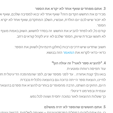
3. אתם מפחדים שאף אחד לא יקרא את הספר
מכירים את החשש הקדום הזה? שאף אחד לא יבוא למסיבה שלכם, שאף א
לא יזכור שיש לכם יום הולדת, ועכשיו, השלב המתקדם, שאף אחד לא יקרא 
הספר.
קודם כל, לא לפחד להביע את החשש. זה בסדר לחשוש, השוק באמת מוצף 
לא תעשו עבודת שיווק, הספר שלכם לא יגיע לקהל קוראים רחב.
חשוב שתדעו שיש דרכים רבות (וחלקן חינמיות) לשווק את הספר.
כדאי-כדאי לקרוא את
המאמר
הזה בנושא.
4. "להוציא ספר לאור? זה עולה הון!"
עוד תפיסה רווחת ומוטעית.
בואו נלך קצת אחורה… עד לפני מספר שנים, לפני שהמהפכה הדיגיטלית ח
לחיינו, הוצאת ספר הייתה כרוכה גם בהוצאה כלכלית נכבדת.
היום, החוקים השתנו, הרבה מהסופרים בוחרים להוציא את ספרם בהוצאה
עצמית ובפורמט דיגיטלי.
כך שעלות ההוצאה לאור נמוכה יחסית ושווה לכל נפש.
5. אתם חוששים שהספר לא יהיה מושלם
כן, גם אתם לוקים במחלת הפרפקציוניזם – שאיפה לשלמות, דרישה עצמי