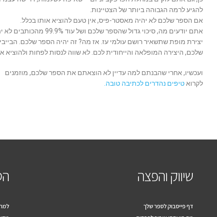
להגיע לרמה הגבוהה ביותר של הצטיינות.
אם הספר שלכם לא יהיה מאסטר-פיס, אין טעם להוציא אותו בכלל.
אתם יודעים מה, סיכוי גדול שהספר שלכם ושל עוד 99.9% מהכות
יצירת מופת שתשאיר רושם עולמי עז. אז מה? זה יהיה הספר שלכם. הבייבי
שלכם, היצירה המופלאה והייחודית לכם. לא שווה לנסות לפחות ולהוציא או
ועכשיו, אחרי שהבנתם למה עדיין לא הוצאתם את הספר שלכם, מוזמנים
לקרוא
טיפים נהדרים לכתיבה טובה.
שיווק והפצה
הס
דף פייסבוק לספר שלך
למה 