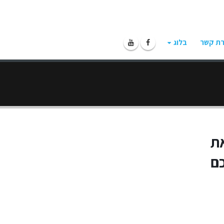
רת קשר
בלוג
את
ם