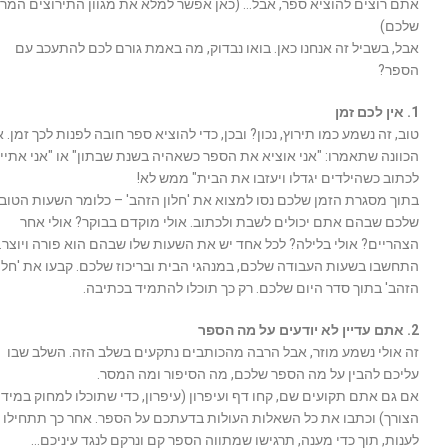
אתם רוצים להוציא ספר, אבל… (כאן אפשר למלא את מגוון התירוצים המר
שלכם)
אבל, בשביל זה אנחנו כאן. בואו נבדוק, מה באמת גורם לכם להתעכב עם
הספר?
1. אין לכם זמן
טוב, זה נשמע כמו תירוץ, נכון? ובכן, כדי להוציא ספר חובה לפנות לכך זמן. א
הכוונה שתאמרו: "אני אוציא את הספר כשאהיה בשנת שבתון" או "אני אתיי
לכתוב כשהילדים יגדלו ויעזבו את הבית" ממש לא!
בתוך מסגרת הזמן שלכם נסו למצוא את 'חלון הזהב' – כלומר השעות הטוב
שלכם שבהם אתם יכולים לשבת ולכתוב. אולי מוקדם בבוקר? אולי אחר
הצהריים? אולי בלילה? לכל אחד יש את השעות שלו שבהם הוא פורה ויוצר.
התחשבו בשעות העבודה שלכם, במנהגי הבית ובריכוז שלכם. קבעו את 'חלו
הזהב' בתוך סדר היום שלכם. רק כך תוכלו להתמיד בכתיבה.
2. אתם עדיין לא יודעים על מה הספר
זה אולי נשמע מוזר, אבל הרבה מהכותבים נתקעים בשלב הזה. השלב שבו
עליכם להבין על מה הספר שלכם, מה הסיפור ומה המסר.
אם גם אתם תקועים שם, קחו דף ועיפרון (עיפרון, כדי שתוכלו למחוק במיד
הצורך) וכתבו את כל השאלות העולות בדעתכם על הספר. אחר כך תתחילו
לענות, תוך כדי מענה, תרגישו שמתווה הספר קם ונרקם לנגד עיניכם…