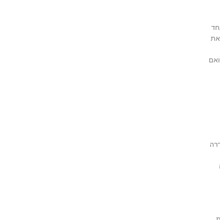
חד
את
ואם
דרה
ת