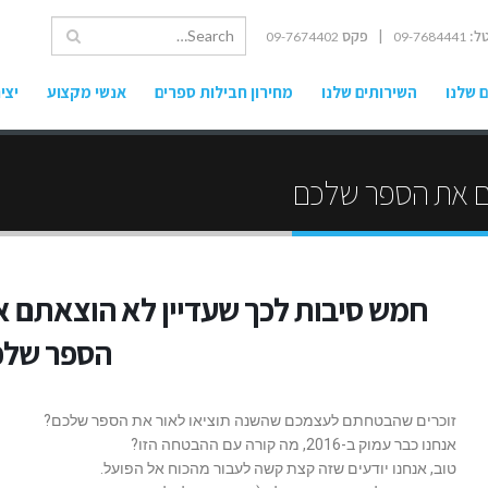
ל:
| פקס
09-7674402
09-7684441
 שלנו
השירותים שלנו
מחירון חבילות ספרים
אנשי מקצוע
יצי
תם את הספר שלכם
חמש סיבות לכך שעדיין לא הוצאתם 
הספר שלכ
זוכרים שהבטחתם לעצמכם שהשנה תוציאו לאור את הספר שלכם?
אנחנו כבר עמוק ב-2016, מה קורה עם ההבטחה הזו?
טוב, אנחנו יודעים שזה קצת קשה לעבור מהכוח אל הפועל.