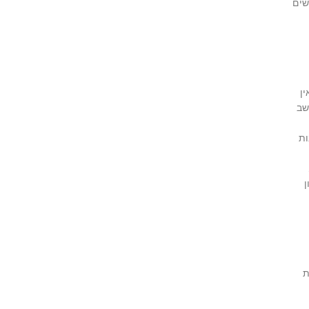
שים
ין
שב
ות
ן
ת