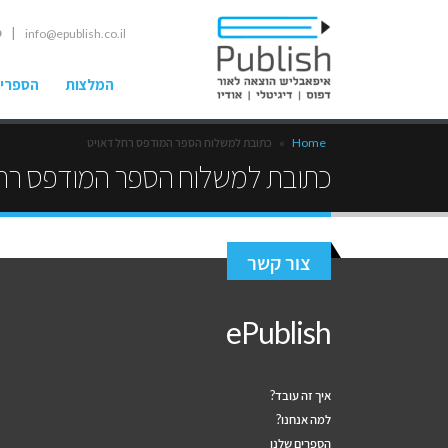
| ט
info@epublish.co.il
המלצות
הספרים
Home
»
כתובת למשלוח הספר המודפס רחל דאויט
כתובת למשלוח הספר המודפס רחל
צור קשר
ePublish
איך זה עובד?
למה אנחנו?
הספרים שלנו