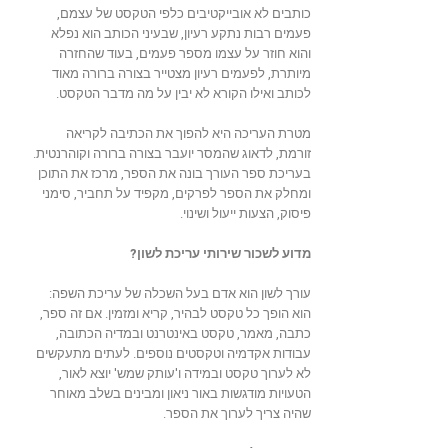
כותבים לא אובייקטיבים כלפי הטקסט של עצמם,
פעמים רבות נתקע רעיון, שבעיני הכותב הוא נפלא
והוא חוזר על עצמו מספר פעמים, בעוד שהחזרה
מיותרת, לפעמים רעיון מצטייר בצורה ברורה מאוד
לכותב ואילו הקורא לא יבין על מה מדבר הטקסט.
מטרת העריכה היא להפוך את הכתיבה לקריאה
זורמת, לדאוג שהמסר יועבר בצורה ברורה וקוהרנטית.
בעריכת ספר העורך בונה את הספר, מרכז את התוכן
ומחלק את הספר לפרקים, מקפיד על תחביר, סימני
פיסוק, הצעות ייעול ושינוי.
מדוע לשכור שירותי עריכת לשון?
עורך לשון הוא אדם בעל השכלה של עריכת השפה:
הוא הופך כל טקסט לבהיר, קריא ומזמין. אם זה ספר,
כתבה, מאמר, טקסט באינטרנט ובמדיה הכתובה,
עבודות אקדמיה וטקסטים נוספים. לעתים מתעקשים
לא לערוך טקסט ובמידה ו'עותק שמש' יוצא לאור,
הטעויות מודגשות באור ניאון ומבינים בשלב מאוחר
שהיה צריך לערוך את הספר.