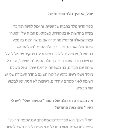
יובל, אז איך נולד ספר חדש?
ספר חדש נולד בהבזק של שנייה. זה יכול להיות תוך כדי
צפייה בחדשות או בטלוויזיה, כשפתאום המוח שלי "סוטה"
קצת שמאלה ומדמיין מה יקרה אם מישהו ימות באמצע
שידור של האח הגדול – כך נולד הספר "נא להתנהג
בהתאם", או שזה יכול להיות מארגז עם פתקים שייפול לי על
הראש בחדר העבודה – כך נולד הספר "הרשימה", וכו'. כל
שיחה עם חברים, בני משפחה, קריאת עיתון, טיול בעולם
מוליד אצלי רעיון. כרגע על לוח השעם בחדר העבודה שלי יש
רשימה ל-14 ספרים עתידיים. רעיונות לא חסר, זמן לביצוע
הוא הבעיה.
מה הבשורה הגדולה של הספר "הסיפור שלי" ו"יש לי
רעיון" שהוצאת החודש?
"יש לי רעיון" הוא ספר ילדים שמתכתב עם הספר "הרעיון"
שיצא למבוגרים, והוא נותן כלים מעשיים לילדים: איך להפוך