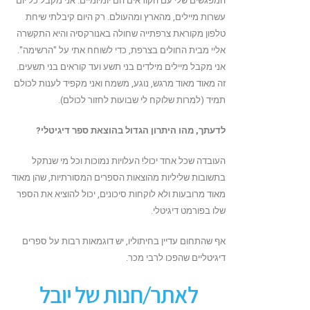
המפגשים שלי עם הקוראים הם יומיומיים. אני מקבל כל יום
עשרות מיילים, מהארץ ומהעולם. רק היום קיבלתי שיחת
טלפון מקוראת צרפתייה שחולה באנורקסיה והיא התקשרה
אליי מבית החולים בצרפת, כדי לשוחח אתי על "הרשימה".
אני מקבל מיילים מילדים בני תשע ועד קוראים בני תשעים.
זה מאוד מאוד מרגש, נוגע, משמח ואני מקפיד לענות לכולם
תמיד (למרות שלוקח לי שבועות לחזור לכולם).
לדעתך, מהו היתרון הגדול בהוצאת ספר דיגיטלי?
העובדה שכל אחד יכול! העלויות נמוכות וכל מי שנתקל
בתשובות שליליות מהוצאות הספרים המסורתיות, שהן מאוד
מאוד מרובעות ולא לוקחות סיכונים, יכול להוציא את הספר
שלו בפורמט דיגיטלי.
אף שהתחום עדיין בחיתוליו, יש דוגמאות רבות על ספרים
דיגיטליים שהפכו לרבי מכר.
לאתר/חנות של יובל