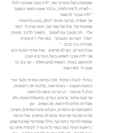
ושומעות בקול ההורים. ואני, ילדה טובה שמוכנה לכול
– לשרת, לרצות ולוותר, ובלבד שעם התואר הנשגב
"ילדה טובה" להישאר.
אני עומדת, מביטה מבעד לחלון, בובה בזרועותיי
ושומעת קול: קולו של האני שבי, והוא קורא לי: "בואי
אליי… תני מטובך גם לעצמך… הקשיבי לליבך, מהותך,
ייעודך. רוצה אני בטובתך… בואי אליי, רק זכוכית
מפרידה ביני לבינך…"
אבל ההורים…הם לא מרשים… ואת עזרתי הם צריכים.
אני ילדה טובה. לשמוע בקול ההורים זו חובה.
להתחשב באחר, לעשות למען הזולת – אני בת. כך
אמרו לי. למדו אותי.
בגרתי. לנערה הפכתי. מול המראה עמדתי ולנגד עיניי
ניבטות תמונות – נערות שער, מלכות יופי, דוגמניות,
וכולן לי מראות – כך צריכה אישה להיראות.
אני קונה איפור, קרמים, בגדים, מתעמלת שעות, ולא
מצליחה אליהן להידמות. מה עושים… עם
הסנטימטרים החסרים, הקילוגרמים העודפים, השיער,
צורת הפנים? אף אחד מהם לא מתאים. אולי הרמת
עצמות לחיים? ניתוח אף, מילוי שפתיים? שאיבת שומן
/ דיאטת רצח? כמה כסף כל זה צריך לעלות? ואיזה נס