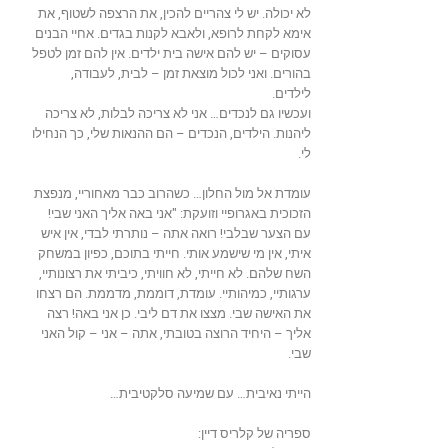
לא יכולה. יש לי צהריים להכין, את הרצפה לשטוף, את
אימא לקחת לרופא, ולאבא לקנות בגדים. אחיי הבנים
עסוקים – יש להם אישה בית ילדים. אין להם זמן לטפל
בהורים. ואני לכול מוצאת זמן – לבית, לעבודה,
לילדים.
ועכשיו גם לנכדים… אני לא צריכה לבלות, לא צריכה
ליהנות. הילדים, הנכדים – הם ההנאות שלי, כך הנחילו
לי.
עומדת אל מול החלון… כשהרוב כבר מאחוריי, מנפצת
הזכוכית באגרופיי וזועקת: "אני באה אליך האני שבי!
עם הצער שבלבי! רואה אתה – נותרתי לבדי, אין איש
איתי, אין מי שישמע אותי. חייתי בתוכם, כפיון במשחק
השח שלהם. לא חייתי, לא חוויתי, כיביתי את רצונותיי,
ערגותיי, כמיהותיי. עומדת, דוממת, מדממת. הם רצחו
את האישה שבי. מצצו את דם ליבי. כן אני באה! רצה
אליך – היחיד הרוצה בטובתי, אתה – אני – קול האני
שבי.
הייתי נאיבית… עם שמיעה סלקטיבית…
ספריה של קלריס דיין: