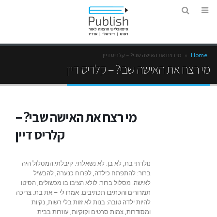
Home
»
מי רצח את האישה שבי? – קלריס דיין
מי רצח את האישה שבי? – קלריס דיין
מי רצח את האישה שבי? –
קלריס דיין
נולדתי בת, לא בן. לא נשאלתי. קיבלתי.המסלול היה
ברור: להתפתח כילדה, לפרוח כנערה, להבשיל
לאישה. מסלול ברור: לולא הציבו בו מכשולים, הסיטו
תמרורים והכתיבו תכתיבים. אמרו לי – את בת. צריכה
להיות ילדה טובה: בנות לא זזות בלי רשות, נקיות
ומסודרות, צמות סרטים וקוקיות, עוזרות בבית