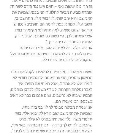
צריך לקרות… להעלים קמטים ולמחוק כתמים – את
זה הרי כולן עושות, ואני – האם אעז נגד הזרם לשחות?
עומדת מביטה מבעד לחלון, דיוקני בכפי, שומעת את
האני שבי והוא שוב קורא לי: "בואי אליי, התחשבי בי.
חשבי עליי! למה איכפת לך מה הם חושבים? נכון יש
גוף, אך יש גם נשמה, למה תתעלמי מקיומה? בואי!
אצלי שמחת לבך. היי פשוט כפי שהינך. הביני, זו רק
הזכוכית שמפרידה ביני לבינך."
אני לא יכולה… זה לא יהיה הוגן… אני חיה ביניהם.
שייכת להם. רוצה למצוא חן בעיניהם. זו המסגרת, ועל
המקובל אין לי זכות ערעור בכלל.
נשארתי מאחור… אני חייבת להשלים ולקבל את הגבר
הראשון שיסכים, הרי אני פגומה, לדוגמנית בוודאי לא
דומה. איש לא אמר לי, אבל ראיתי וגם תהיתי איך
לגבר נסלחת הקרחת, לעודף משקלו ולכרסו מוחלים,
קמטיו ושיבתו לא נחשבים, ושום פגם בו כבר לא רואים
כשכספו רב ומעמדו רם…
אני עומדת מביטה מבעד לחלון, בני בזרועותיי,
ושומעת את האני שבי שוב קורא לי: "בואי אליי, בואי
תלמדי משהו עליי. את חיה בסרט לא שלך. סרט
שהכתיבו לך. יש לך ברירה – זכות הבחירה. בואי אליי,
רוצה אני בטובתך, זו רק זכוכית שמפרידה ביני לבינך".