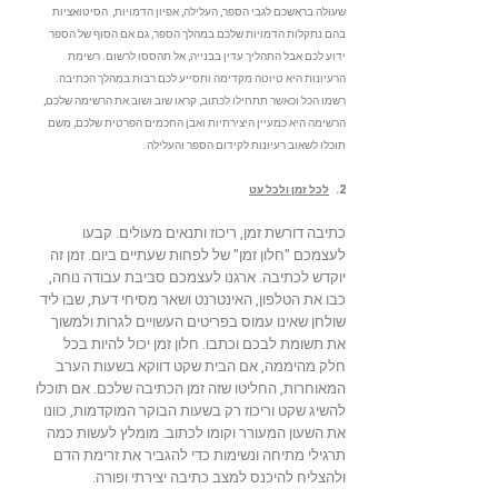
שעולה בראשכם לגבי הספר, העלילה, אפיון הדמויות, הסיטואציות
בהם נתקלות הדמויות שלכם במהלך הספר, גם אם הסוף של הספר
ידוע לכם אבל התהליך עדין בבנייה, אל תהססו לרשום. רשימת
הרעיונות היא טיוטה מקדימה ותסייע לכם רבות במהלך הכתיבה.
רשמו הכל וכאשר תתחילו לכתוב, קראו שוב ושוב את הרשימה שלכם,
הרשימה היא כמעיין היצירתיות ואבן החכמים הפרטית שלכם, משם
תוכלו לשאוב רעיונות לקידום הספר והעלילה.
2.
לכל זמן ולכל עט
כתיבה דורשת זמן, ריכוז ותנאים מעולים. קבעו
לעצמכם "חלון זמן" של לפחות שעתיים ביום. זמן זה
יוקדש לכתיבה. ארגנו לעצמכם סביבת עבודה נוחה,
כבו את הטלפון, האינטרנט ושאר מסיחי דעת, שבו ליד
שולחן שאינו עמוס בפריטים העשויים לגרות ולמשוך
את תשומת לבכם וכתבו. חלון זמן יכול להיות בכל
חלק מהיממה, אם הבית שקט דווקא בשעות הערב
המאוחרות, החליטו שזה זמן הכתיבה שלכם. אם תוכלו
להשיג שקט וריכוז רק בשעות הבוקר המוקדמות, כוונו
את השעון המעורר וקומו לכתוב. מומלץ לעשות כמה
תרגילי מתיחה ונשימות כדי להגביר את זרימת הדם
ולהצליח להיכנס למצב כתיבה יצירתי ופורה.