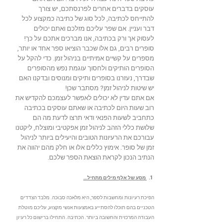
עוסקים בדברים אחרים לפרנסתכם, יש צורך
להתייחס לכתיבה, לכל סוג של כתיבה כמקצוע לכל
דבר ועניין. אם שפר עליכם מזלכם ואתם יכולים
לעסוק אך ורק בכתיבה, אנו מברכים אתכם על כך!
סופרים רבים, גם אלו שכבר הוציאו ספר אחד או יותר,
מספרים על קשיים אמיתיים בניהול זמן. כדי להקל על
הסופרים הותיקים ולחסוך עוגמת נפש מהסופרים
שבדרך, נעזרנו בסופרים ותיקים ומנוסים ובדקנו האם
יש שיטות לניהול זמן? מסתבר שכן!
אם אתם עדין לא יכולים לאפשר לעצמכם להקדיש את
רוב שעות היום לכתיבה או שאתם עוסקים בכתיבה
כתחביב לשעות הפנאי ודאי תרצו לדעת מה הם
שלושת כללי הזהב לניהול זמן אפקטיבי ומוצלח, ליקטנו
עבורכם את הרעיונות הטובים והיעילים ביותר לניהול
זמן של סופר. אימוץ כללים אלו או חלק מהם יהווה את
הנתיב הנכון לקראת הוצאת הספר שלכם.
1.
מסע של אלף מילים מתחיל…
הפיכת רעיונות ומחשבות לספר, היא מלאכה סבוכה. מלבד הצדדים
הטכניים בהם תוכלו להסתייע באמצעות אנשי מקצוע, עליכם מוטלת
העבודה המרכזית והחשובה ביותר. הכתיבה. התחילו ברישום כל רעיון