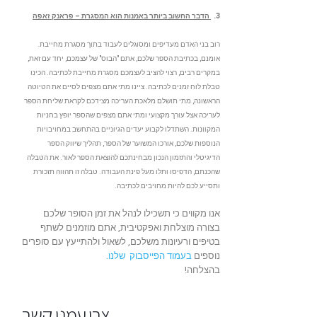
3.
הדבר החשוב ביותר באמנות הוא ה
מסגרת
– פראנק זאפה
רוב בני האדם מעדיפים ומסוגלים לעבוד בתוך מסגרת מחייבת.
אומנם, בכתיבת הספר שלכם, אתם "הבוס" של עצמכם, יחד עם זאת,
במקרים רבים, רצוי להציב לעצמכם מסגרת מחייבת לכתיבה. הכינו
טבלת לוח זמנים לכתיבה. ציינו מתי אתם מצפים לסיים את הטיוטה
הראשונה, מתי תושלם מלאכת העריכה מצידכם לקראת שליחת הספר
לעריכה אצל עורך מקצועי ומתי אתם מצפים שהספר יופץ בחניות
המקוונות. השתדלו לקבוע יעדים הגיוניים בהתחשב במחויבויות
הנוספות שלכם, אורכו המשוער של הספר, תהליך שיווק הספר
הדיגיטלי והתזמון הנכון מבחינתכם להוצאת הספר לאור. את הטבלה
שהכנתם, הדפיסו ותלו מעל פינת העבודה. טבלה זו תהווה תזכורת
ותסייע לכם להיות מחויבים לכתיבה.
אנו מקווים כי תשכילו לנהל את זמן הסופר שלכם
בצורה מוצלחת ואפקטיבית, אתם מוזמנים לשתף
בטיפים ורעיונות משלכם, לשאול ולהתייעץ עם סופרים
נוספים
בעמוד הפייסבוק שלנו.
בהצלחה!
צרו עמנו קשר