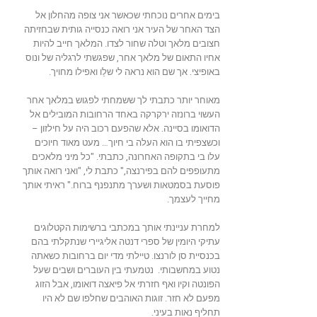
בימים אחרים נוכחתי שכאשר אני צופה מהחלון אל
הצד האחר של העיר אני רואה כנסייה גותית שבחזיתה
חצובים מלאך וטלה שחור לצדו. המלאך חייב להיות
אחיו התאום של מלאך אחר, שפגשתי לרגליה של ונוס
באופיצי. אך שם הוא נראה לי שלֵו ואפילו מחויך.
מאוחר יותר כתבתי לך ששמחתי לפגוש במלאך אחר
העשוי ברונזה ירקרקה באחד הרחובות המובילים אל
הדואומו בסיינה. אלא שהפעם רכוב היה על חילזון –
וכשצפיתי בו הוא העלה בי חיוך… מעט מאוד חיוכים
עלו בי בתקופה האחרונה, כתבתי. "כל מיני מלאכים
מתעופפים להם בפירנצה," כתבת לי, "ואני רואה אותך
פוסעת בסמטאות ושערך מתנפנף ברוח." ראיתי אותך
מחייך לעצמך.
למחרת עניינתי אותך במכתבי ברשימות הקטלוגים
עתיקי היומין של ספרי דנטה אליגיירי שנתקלתי בהם
בכנסיית סן לורנצו. טיילתי מדי יום ברחובות כשאתה
נטוע במחשבותי. נטמעתי בין העוברים ושבים שעל
הפונטה וקיו ואף חזרתי אל פיאצה דואומו, אבל הזוג
מפעם לא חזר. זוגות האוהבים שחלפו שם לא היו
תחליף נאות בעיני.