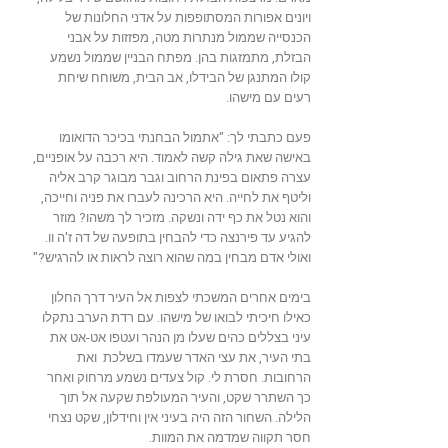
ויונים אפורות המסתופפות על אדני החלונות של
הכנסייה שממול מנתרות מטה, מפזזות על אבני
הבזלת, מתמזגות בהן. מפתח הבניין שממול נשמע
קולו המתנגן של הבידלו, אב הבית, משוחח שיחת
רעים עם מישהו.
פעם כתבתי לך: "אתמול הבחנתי בכיכר הדואומו
באישה שאת גילה קשה לאמוד. היא רכבה על אופניים,
עצרה פתאום בפינת הרחוב וגבר מבוגר קרב אליה
וליטף את לחייה. היא הרכינה לעברו את פניה וחייכה,
והוא נטל את כף ידה ונשקה. מזכיר לך משהו? מוזר
להגיע עד פירנצה כדי להבחין בתופעה של דה ז'ה וו.
ואולי אדם מבחין במה שהוא רוצה לראות או להרגיש?"
בימים אחרים המשכתי לצפות אל העיר דרך החלון
כאילו חיכיתי לבואו של מישהו. עם רדת הערב נתקלו
עיני בצללים כהים שעלו מן הנהר ועטפו אט-אט את
בתי העיר, את עצי האדר שעמדו בשלכת ואת
הרחובות. חסרת לי. קול צעדים נשמע מרחוק ואחר
כך השתרר שקט, והעיר המעולפת שקעה אל תוך
הלילה. השחור הזה היה בעיני אין וחידלון, שקט נצחי
חסר תקווה שמדמה את המוות.