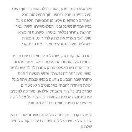
ואז הגיע מכתב ממך, ושוב הובלת אותי בריחוף מענג
מעל בנייני ניו יורק. ריחפנו תוך התעלמות מכל
האחרים הנשקפים אלינו מן המציאות. חלפנו מעל
בניין אמריקן נשיונל ובניין הפלאטאיירון וחשתי עמך
תחושת שחרור נפלאה, ביטחון, סקרנות וחופש אין
סופי. "אני מעריץ את פרנק לויד רייט," הפטרת
כשחלפנו מעל הגוגנהיים; ואני – את פרנק גֶרי.
הזכרת את קנדינסקי, שמצליח לבטא בצבעים תכנים
רוחניים של האמנות המופשטת. כאשר אתה מתבונן
בציור אתה חש באפקט עמוק שגורם לך לריגוש ולרעד
נפשי, מעין "תהודה נפשית", שהיא תופעה רוחנית
טהורה שבה הצבעים נוגעים בנפש עצמה. אתה בעל
יכולת מיוחדת להבחין באלמנטים הגאומטריים
שמרכיבים כל ציור, השבתי; ואילו אני מעדיפה להפנים
את התחושה הכללית שמעורר בי הציור על מכלול קוויו
וצבעיו כהרמוניה הטומנת בחובה מסתורין.
לפתע רקדנו בתוך חוויה של אדום סוער וחושני – במין
עירוב של צבעים וצלילים. היה זה בעיני ריקוד של חיים
שלמים.