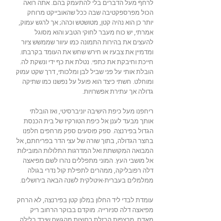
לרחף מעל הדברים בלי להתעמק בהם. אתה רואה
הכול מפרספקטיבה שבה ככל שהאובייקט מרוחק
יותר כן הוא נהיה קטן, מטושטש וכהה; אך לרגש עמוק,
אמרתי, יש כוח מעבר לחוקי הטבע והוא מסוגל
להעצים את בהירות התמונה כמו עיוור שממשש ציור
ומדמיין את צבעיו או חירש שחש את העומד בקרבתו.
חייכת וחיבקת את כתפי. נטלת את כף ידי ונשקת לה.
הובלת אותי על פני שביל לבן ומלכותי, דרך שקט עמוק
ומוחלט. חשתי כיצד הוא פועל על נפשנו כמו שתיקה
גדולה אך עתירת אפשרויות.
ריחפנו מעל כיפת הישיבה יוניברסיטי, ואז הובלתי
אותך מבעד לענן אל כיפת הטורקיז של בית הכנסת
הגדול בפירנצה. ספק פוסעים ספק מרחפים חלפנו
בחצר הגדולה, בתוך שורה של עצי הדר בפריחתם, אל
המבואה המקושתת ואל המדרגות התלולות המובילות
אל מושבי העץ. המוני מתפללים נהרו לשם מפיאצה
דלה רפובליקה, ממהרים לתפילת קול נדרי בגולה
ממלמלים בעברית-איטלקית לשנה הבאה בירושלים.
עומדת לבדי ליד החלון במלון קטן בפירנצה, לא הרחק
מפיאצה דלה סניורייה. מוקדם בבוקר הרחוב ריק
מאדם. מרצפות הבזלת רחוצות מהגשם שירד בלילה,