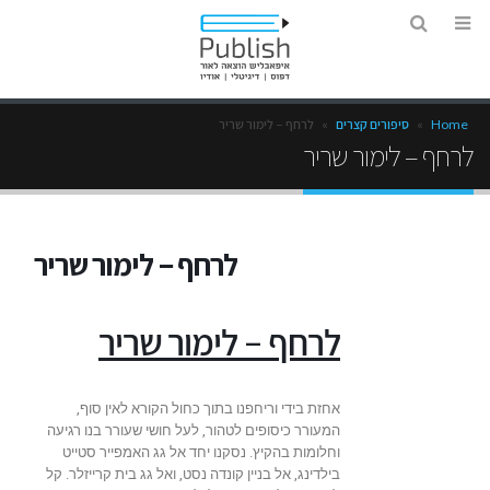
Home
»
סיפורים קצרים
»
לרחף – לימור שריר
לרחף – לימור שריר
לרחף – לימור שריר
לרחף – לימור שריר
אחזת בידי וריחפנו בתוך כחול הקורא לאין סוף,
המעורר כיסופים לטהור, לעל חושי שעורר בנו רגיעה
וחלומות בהקיץ. נסקנו יחד אל גג האמפייר סטייט
בילדינג, אל בניין קונדה נסט, ואל גג בית קרייזלר. קל