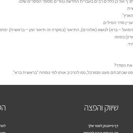
תנ"ך ועל כן כללים רבים בעברית החדשה נגזרים מספר הספרים שלנו.
ית.
ארץ".
יין סדר המילים.
פועל – ברא) לנושא (אלוהים), התיאור (במקרה זה תיאור זמן – בראשית) יפת
ץ) בסופו.
יד.
 את הסדר?
 שכתבתם מעט מסורבל, נסו להרכיב אותו לפי נוסחת "בראשית ברא".
שיווק והפצה
הס
דף פייסבוק לספר שלך
למה 
מה בין יחסי ציבור לפרסום
מקוב