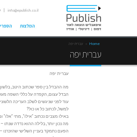
| ט
info@epublish.co.il
המלצות
הספרים
Home
»
עברית יפה
עברית יפה
עברית יפה
מה ההבדל בין ספר שכתוב היטב, בלשון 
הבדל עצום, הקפדה על כללי השפה מעשי
עוד לפני שניגשים לשלב העריכה הלשוני
למשל, לכתוב כל או כול?
באילו מצבים נכתוב "אילו", מתי "אלו" 
מה נכון יותר, בלילה ההוא נדדה שנתו –
הפעם נתמקד בעניין השלישי שהזכרנו –