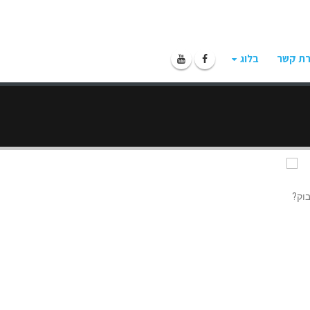
רת קשר
בלוג
וק?