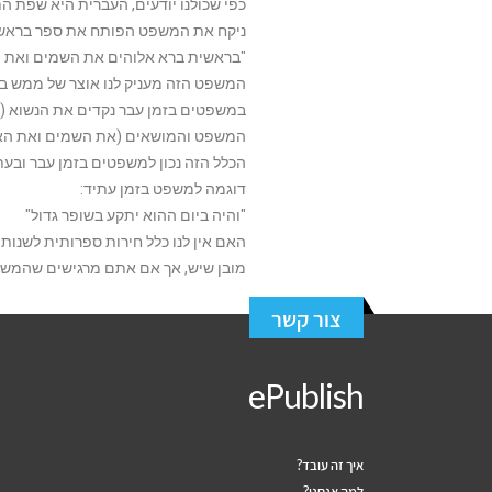
כפי שכולנו יודעים, העברית היא שפת ה
ניקח את המשפט הפותח את ספר בראש
"בראשית ברא אלוהים את השמים ואת ה
המשפט הזה מעניק לנו אוצר של ממש בענ
במשפטים בזמן עבר נקדים את הנשוא (ה
המשפט והמושאים (את השמים ואת האר
הכלל הזה נכון למשפטים בזמן עבר ובעת
דוגמה למשפט בזמן עתיד:
"והיה ביום ההוא יתקע בשופר גדול"
האם אין לנו כלל חירות ספרותית לשנות
מובן שיש, אך אם אתם מרגישים שהמשפט
צור קשר
ePublish
איך זה עובד?
למה אנחנו?