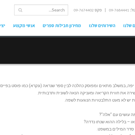
ל:
| פקס
09-7674402
09-7684441
 שלנו
השירותים שלנו
מחירון חבילות ספרים
אנשי מקצוע
יצי
יפה, במשלב מתאים ומפוסק כהלכה לבין ספר שנראה (ונקרא) כמו פוסט בפייסב
רה את חווית הקריאה ומעניקה הנאה לשונית ותרבותית.
ת יש לא מעט התלבטויות הנוגעות לשפה.
ומה עושים עם "אלה"?
 או – בלילה ההוא שנתו נדדה?
 סדר המילים במשפט.