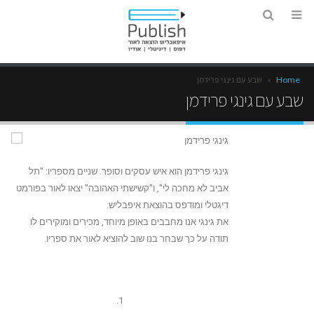
Home
»
שבע עם גינגי פרידמן
שבע עם גינגי פרידמן
גינגי פרידמן
גינגי פרידמן הוא איש עסקים וסופר. שניים מספריו: "תל
אביב לא מחכה לי", ו"קשישתי האהובה" יצאו לאור בפורמט
דיגטלי ומודפס בהוצאת איפבליש.
את גינגי אנו מחבבים באופן מיוחד, מכירים ומוקירים לו
תודה על כך שבחר בנו שוב להוציא לאור את ספריו.
1.