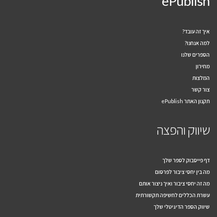
ePublish
איך זה עובד?
למה אנחנו?
הספרים שלנו
מחירון
המלצות
צור קשר
תקנון האתר ePublish
שיווק והפצה
דף פייסבוק לספר שלך
מה בין יחסי ציבור לפרסום
מה זה יחסי ציבור ואיך ניצור אותם
עשרת הכללים לחשיפה תקשורתית
שיווק הספר הדיגיטלי שלך