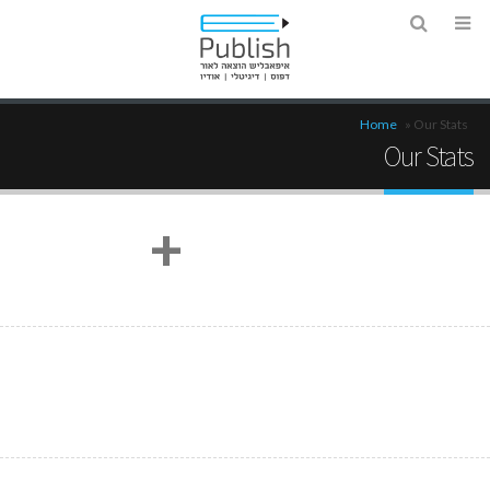
Home
»
Our Stats
Our Stats
+
18000
Happy Clients
15
Years in Business