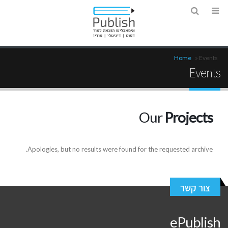
Home
»
Events
Events
Our
Projects
Apologies, but no results were found for the requested archive.
צור קשר
ePublish