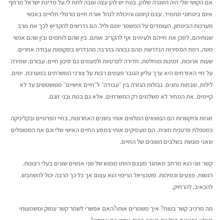
אם הקושי שלי היה השגרה שלהן, בטח יש להן עצה טובה לתת לי.על מדינת ישראל מרחף
איום ביטחוני מתמיד, עצם קיומנו והיכולת לנהל אורח חיים נורמלי תלויים באנשי
מערכות הביטחון, העומדים על המשמר יומם וליל. הם נדרשים להקדיש לכך את מרב
שנותיהם, לסכן את חייהם ולעיתים אף להקריב אותם. בין שהם לוחמים ובין שהם אנשי
מטה, רמת המסירות הנדרשת מהם גבוהה בהרבה מהנדרש במקומות עבודה אחרים.
שעות ארוכות, זמינות מוחלטת, חדירה לפרטיות ולפעמים גם סיכון חיים. עבורם, שמירה
על חיי האזרחים היא ערך עליון הגובר פעמים רבות על צורכי המשרתים במערכת. ימים,
לילות, שבתות וחגים. גבולות הגזרה בין ״עבודה״ ל״חיים אישיים״ מטושטשים עד לא
קיימים. את המחיר לא משלמים רק המשרתים, אלא גם בנות ובני זוגם.
זוגיות והיקשרות הם הנושאים המלווים אותי בשנים האחרונות, בחיי הפרטיים ובקליניקה
כמטפלת פרטנית וזוגית. הם מעסיקים אותי במסע החיים האישי שלי וגם את המטופלים
שאני פוגשת בשלבים השונים של החיים.
קשר זוגי הוא מרחב מאתגר מעצם היותו מפגש של שני אנשים שונים בעלי רצונות,
רגשות, פצעים וכמיהות. פוטנציאל הריפוי הוא עצום אך כל כך הרבה יכול להשתבש,
להכאיב, להרחיק.
מה מרכיב קשר בטוח? איך משמרים אותו?האם אפשרי לשמר קשר עמוק ומשמעותי