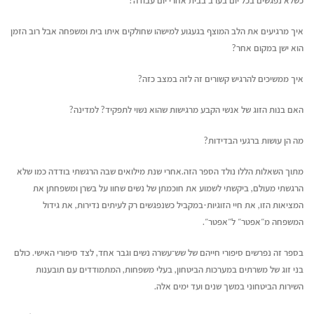
כשלא נפגשים בכל יום בערב בבית אחרי יום עבודה?
איך מרגיעים את הלב המוצף בגעגוע למישהו שחולקים איתו בית ומשפחה אבל רוב הזמן
הוא ישן במקום אחר?
איך ממשיכים להרגיש קשורים זה לזה במצב כזה?
האם בנות הזוג של אנשי הקבע מרגישות שהוא נשוי לתפקיד? למדינה?
מה הן עושות ברגעי הבדידות?
מתוך השאלות הללו נולד הספר הזה.אחרי שנת מילואים שבה הרגשתי בודדה כמו שלא
הרגשתי מעולם, ביקשתי לשמוע את חוכמתן של נשים שחוו על בשרן ומשפחתן את
המציאות הזו, את חיי הזוגיות-במקביל כשנפגשים רק לעיתים נדירות, את גידול
המשפחה מ״אפטר״ ל״אפטר״.
בספר זה נפרשים סיפורי חייהם של שש־עשרה נשים וגבר אחד, לצד סיפורי האישי. כולם
בני זוג של משרתים במערכות הביטחון, בעלי משפחות, המתמודדים עם תובענות
השירות הביטחוני במשך שנים ועד ימים אלה.