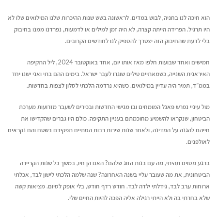
הוא חיכה לנו בחניה, לבוש במדים. לראשונה בשש שנות ההיכרות שלנו המילואים שלו לא
היו תרגיל. הפרידה הייתה קצרה, לא היה זמן למילים או לדמעות, נפרדנו ממנו בחיבוק
בלי לדעת שהחיבוק הזה יצטרך להספיק לנו לחודשים הקרובים.
חמישים ואחד שבועות חלפו מאז אותו יום, אחד באוקטובר 2024, ליל התקיפה
האיראנית השנייה, כשמאתיים טילים שוגרו לעבר ישראל. בימים ההם בתי ואני ישנו יחד
בממ״ד, תמיר היה עדיין במילואים. כשהיא נרדמה הלכתי לסלון לצפות בחדשות.
מול עיניי נפרש פאנל המומחים ובו מגישי החדשות ובכירים לשעבר מזרועות מערכת
הביטחון, שנקראו להשמיע מחוכמתם בעניין התקיפה. כולם היו גברים שהקדישו את
חייהם להגנה על המדינה, ולאחר שנות שירות רבות הסתיים תפקידם בשטח והם נקראים
לאולפנים.
ברגע מסוים תהיתי, מה עם בנות הזוג שלהם? האם הן חיו, במשך כל שנות הקריירה
הביטחונית, את מה שעובר עליי בשנה האחרונה? שנה שלמה הלכתי לישון לבד, אכלתי
ארוחות ערב לבד, גידלתי ילדה לבד. חודש רדף חודש, בלי אופק לסיום. מציאות קשה
שלא בחרתי בה ולא הייתי רגילה אליה הפכה להיות החיים שלי.