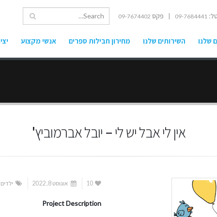
ל:
| פקס
09-7674402
09-7684441
 שלנו
השירותים שלנו
מחירון חבילות ספרים
אנשי מקצוע
יצי
אין לי אבל יש לי – יובל אברמוביץ'
10
אוגוסט 8, 2022
ילדים
Project Description