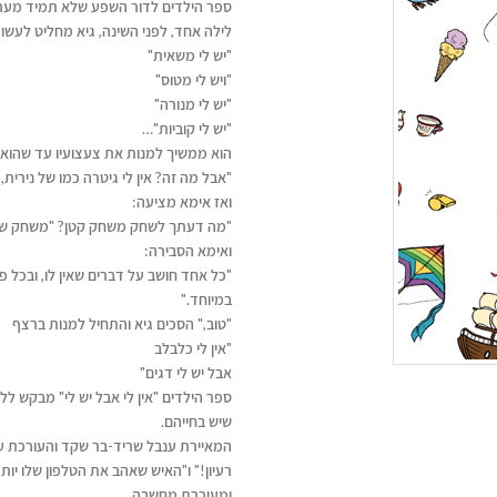
ספר הילדים לדור השפע שלא תמיד מערי
לילה אחד, לפני השינה, גיא מחליט לעשו
"יש לי משאית"
"ויש לי מטוס"
"יש לי מנורה"
"יש לי קוביות"…
הוא ממשיך למנות את צעצועיו עד שהוא
"אבל מה זה? אין לי גיטרה כמו של נירית, אי
ואז אימא מציעה:
"מה דעתך לשחק משחק קטן? "משחק שקוראי
ואימא הסבירה:
"כל אחד חושב על דברים שאין לו, ובכל 
במיוחד."
"טוב," הסכים גיא והתחיל למנות ברצף
"אין לי כלבלב
אבל יש לי דגים"
ספר הילדים "אין לי אבל יש לי" מבקש 
שיש בחייהם.
המאיירת ענבל שריד-בר שקד והעורכת עט
רעיון!" ו"האיש שאהב את הטלפון שלו י
ומעוררת מחשבה.