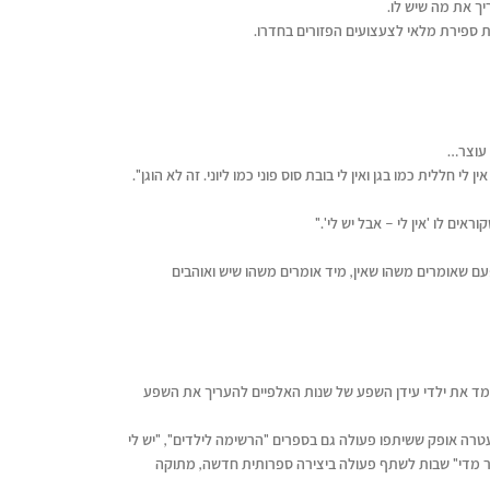
ך את מה שיש לו.
ת ספירת מלאי לצעצועים הפזורים בחדרו.
 עוצר…
ן לי חללית כמו בגן ואין לי בובת סוס פוני כמו ליוני. זה לא הוגן".
ם לו 'אין לי – אבל יש לי'."
פעם שאומרים משהו שאין, מיד אומרים משהו שיש ואוהבים
ללמד את ילדי עידן השפע של שנות האלפיים להעריך את השפע
רה אופק ששיתפו פעולה גם בספרים "הרשימה לילדים", "יש לי
ותר מדי" שבות לשתף פעולה ביצירה ספרותית חדשה, מתוקה