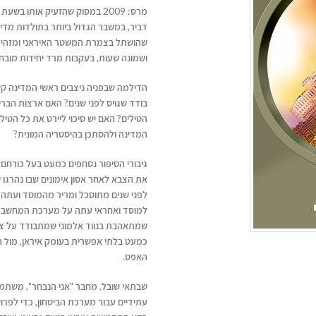
מרס: 2009 במסוק שהזעיק אותו
דביר, במשבר הגדול ביותר בתולדות מדי
שהושתל בצמרת המשטר האיראני ומזהירה
ושמונה שעות, בעקבות מרד יחידות מובחר
הדילמה שבפניה ניצבים ראשי המדינה ק
בודד שגויס לפני שנים? האם ארצות הבר
הטילים? האם יש סיכוי ליירט את כל הטי
המדינה ולהסתכן בהיסטריה המונית?
גיבורי הסיפור נסחפים כמעט בעל כורחם
את הצבא לאחר אסון אימונים שבו נהרגו 
לפני שנים מתוסכל ומריר מהמוסד ועתה ה
למוסד ואחראי עתה על מערכת המחשב של
שמתאהבת בנווד אלמוני שמתבודד על צוק 
כמעט בלתי אפשרית בעומק איראן, מול ה
האפס.
שבתאי שובל, מחבר "אני הנבחר", משתמ
עתידיים עבור מערכת הביטחון, כדי לפר