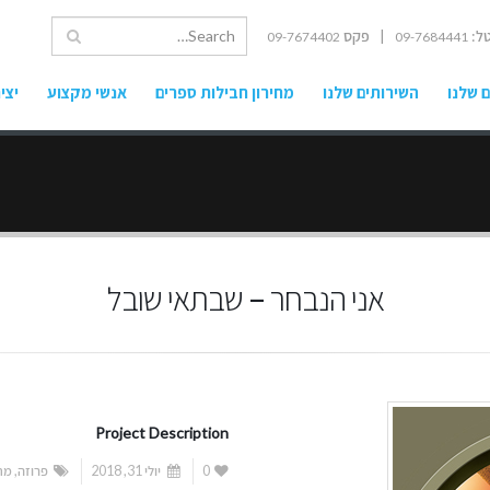
ל:
| פקס
09-7674402
09-7684441
 שלנו
השירותים שלנו
מחירון חבילות ספרים
אנשי מקצוע
יצי
אני הנבחר – שבתאי שובל
Project Description
0
יולי 31, 2018
פרוזה
,
מת