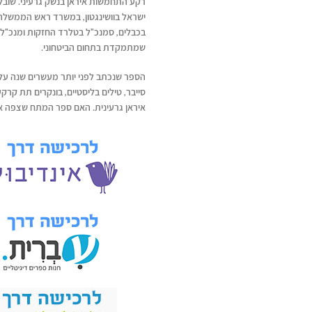
רקע התחמשות איראן בנשק גרעיני. שובל 
ישראל בוושינגטון, במשרד ראש הממשלה 
בכבלים, סמנכ"ל בטלרד החזקות ומנכ"ל 
שמתמקדת בתחום הביטחוני.
הספר שנכתב לפני יותר מעשרים שנה על
סייבר, טילים בליסטיים, בונקרים תת קרק
איראן גרעינית. האם ספר המתח שצפה א