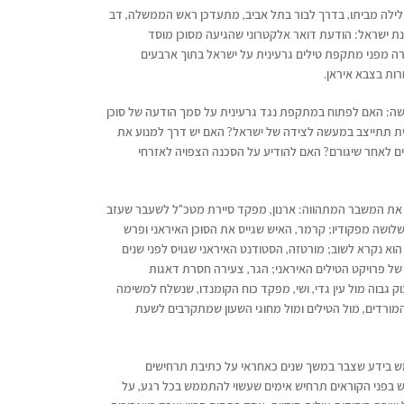
 בשעת לילה מביתו, בדרך לבור בתל אביב, מתעדכן ראש הממשלה, דב
נת ישראל: הודעת דואר אלקטרוני שהגיעה מסוכן מוסד
 מפני מתקפת טילים גרעינית על ישראל בתוך ארבעים
ות בצבא איראן.
שה: האם לפתוח במתקפת נגד גרעינית על סמך הודעה של סוכן
ית תתייצב במעשה לצידה של ישראל? האם יש דרך למנוע את
לים לאחר שיגורם? האם להודיע על הסכנה הצפויה לאזרחי
 את המשבר המתהווה: ארנון, מפקד סיירת מטכ"ל לשעבר שעזב
שלושה מפקודיו; קרמר, האיש שגייס את הסוכן האיראני ופרש
וא נקרא לשוב; מורטזה, הסטודנט האיראני שגויס לפני שנים
 פרויקט הטילים האיראני; הגר, צעירה חסרת דאגות
גבוה מול עין גדי, ושי, מפקד כוח הקומנדו, שנשלח למשימה
מורדים, מול הטילים ומול מחוגי השעון שמתקרבים לשעת
ש בידע שצבר במשך שנים כאחראי על כתיבת תרחישים
וש בפני הקוראים תרחיש אימים שעשוי להתממש בכל רגע, על