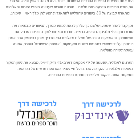
היא אחת מיצירות הספרות הפרסית החשובות ביותר. היא מציגה באופן נפלא ואלגורי
את תורת הסופיות שנבעה מהאסלאם – תורה אזוטרית שעניינה חיפוש האמת והאלוהים
– ומתארת קבוצה של 30 ציפורים שהחליטו להתאגד ולחפש להן מלך ראוי – סימורג.
זמן קצר לאחר ששמעו שלשם כך עליהן לצאת למסע מפרך, הציפורים מבטאות את
מורת רוחן בפני מנהיגן הדוכיפת. בראייה חודרת ובצחות לשון, הדוכיפת מרגיע את
חששותיהן, ובאמצעות סדרה של משלים מאלפים הוא מדריך אותן בחיפושן אחר אמת
רוחנית. על ידי שימוש בתפניות שנונות ומעמיקות, 'אסיפת הציפורים' הופכת אמונה
עמוקה לשירה מופלאה.
התרגום לאנגלית, שנעשה על ידי אפקאם דארבאנדי ודיק דייויס, מבטא את לשון המקור
בפשטות אלגנטית. ההקדמה שכתבו על חיי עטאר משרטטת תרשים של הפואמה
וממקמת אותה בהקשר של יצירת מפתח בספרות הפרסית.