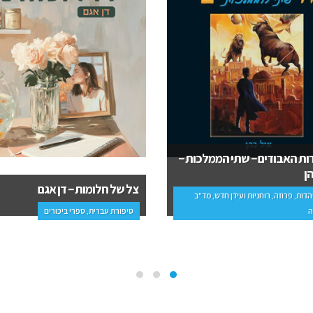
ודים – שתי הממלכות –
צל של חלומות – דן אגם
זה, רוחניות ועידן חדש, מד"ב
סיפורת עברית, ספרי ביכורים