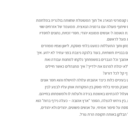
 קונפורטי הנארג אל תוך המטוטלת שחוותה בולגריה במלחמת
יתוף פעולה עם גרמניה הנאצית. ממעמד של אזרחים שווי
ת האומה ל-אנשים ממוצא יהודי, חסרי זכויות, נתונים לחסדיו
 מעל לראשם.
 ותוך התעללות כמעט בלתי פוסקת, ליאון ואֵחַיו מפוזרים
בבניית תשתיות, בעוד בלנקה ניצבת בפני עתיד לא ידוע. איך
אהובך וכל הגברים במשפחתך נלקחו למחנות עבודה ואת
ללא יכולת לפרנס את ילדייך? איך מתנהלים כאשר חיילים
ף קל לכל דורש?
 בעיניים כלות כיצד אהובתו עלולה להישלח והוא חסר אונים
מאבק פנימי בלתי פוסק בין הפקודות אותן עליו לבצע לבין
 שעלול להכתימו באשמת בגידה ולעלות לו ולמשפחתו בחייהם.
זם, בין גירוש להצלה, הספר "ארץ אהובה – כעלה נידף ברוח" הוא
על סיפור אמיתי, על אנשים פשוטים, יהודים ולא יהודים,
 הבלקן באותה תקופה הרת גורל.