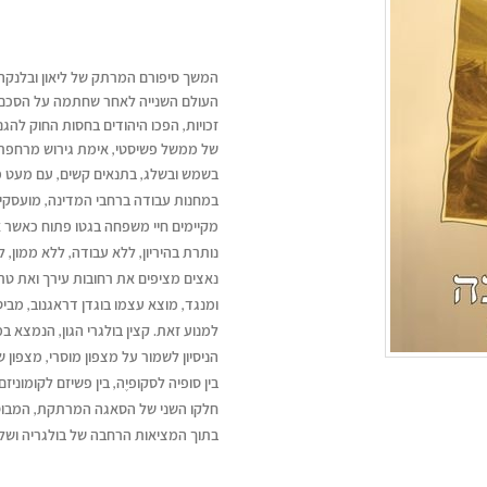
המשך סיפורם המרתק של ליאון ובלנקה
העולם השנייה לאחר שחתמה על הסכם ש
זכויות, הפכו היהודים בחסות החוק להגנ
של ממשל פשיסטי, אימת גירוש מרחפת
בשמש ובשלג, בתנאים קשים, עם מעט מזון
במחנות עבודה ברחבי המדינה, מועסקים 
מקיימים חיי משפחה בגטו פתוח כאשר 
נותרת בהיריון, ללא עבודה, ללא ממון, 
נאצים מציפים את רחובות עירך ואת טר
ומנגד, מוצא עצמו בוגדן דראגנוב, מביט
למנוע זאת. קצין בולגרי הגון, הנמצא ב
הניסיון לשמור על מצפון מוסרי, מצפון
בין סופיה לסקופיֶה, בין פשיזם לקומוני
חלקו השני של הסאגה המרתקת, המבוססת 
בתוך המציאות הרחבה של בולגריה ושל