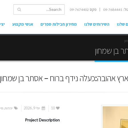
ל:
| פקס
09-7674402
09-7684441
 שלנו
השירותים שלנו
מחירון חבילות ספרים
אנשי מקצוע
יצי
ון
ר בן שמחון
רץ אהובה:כעלה נידף ברוח – אסתר בן שמחון
10
יולי 9, 2026
יהדות
,
סיפ
Project Description