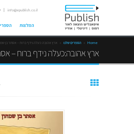
| ט
info@epublish.co.il
המלצות
הספרים
Home
»
הספרים שלנו
»
ארץ אהובה:כעלה נידף ברוח – אסתר בן שמח
ארץ אהובה:כעלה נידף ברוח – אסת
א