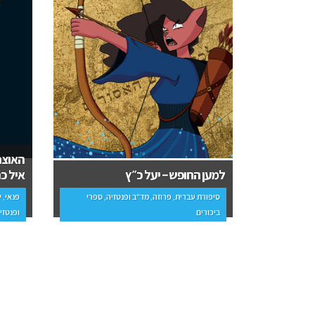
האוצרות האב
למען‭ ‬החופש – יעל כ״ץ
איל כהן
סיפורת עברית, פרוזה, מד"ב ופנטזיה, ספרי
פנאי, יהדות, פרו
ביכורים
ופנטזיה