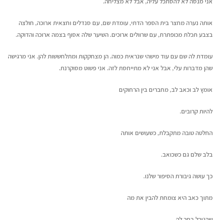
אני מנסה לא להסתכל עליה, אבל לא מצליחה.
אותה נערה מחצר בית הספר הדתי, עומדת שם, עם סנדלים וחצאית ארוכה, חולצה
בצבע תכלת מכופתרת, עם שרוולים ארוכים. השיער שלה אסוף בצמה ארוכה והדוקה.
עומדת לה שם עם עוד מישהי שנראית כמוה. הן מצחקקות ומתלחששות להן. אני מרגישה
שהן מדברות עלי, אבל אני לא מתייחסת לזה. אני פשוט מסוקרנת.
אומץ לב וכאב לב, מחברים בין הרחוקים
להיות קרובים.
החלטה טובה מתקבלת, כשעושים אותה
בלב שלם גם כשכואב.
כך עושה גיבורת הסיפור שלנו.
מתוך כאב היא צומחת להבין את מה
שהגורל בחר לה.