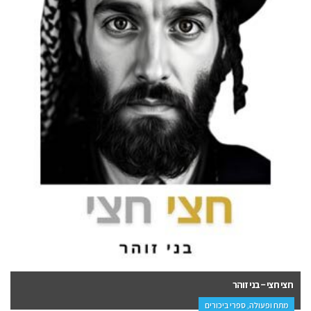
סערה עולמית – גרשון שבח
פנאי, פרוזה, ספרי ביכורים