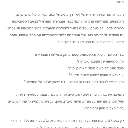
ממנו.
הספר מתאר את חודשי חייו של גיא דרך עיניה של אמו: רגעי הטיפול היומיומיים,
האשפוזים, ההחלטות הרפואיות המורכבות, והבחירה החוזרת להקשיב לאינטואיציה
ההורית וללב – גם כשהם עומדים בניגוד להמלצות המערכת. בתוך המציאות הזו נפרש
גם סיפורם של ההורים כזוג, ושל המשפחה כולה: ההתמודדות עם פחד, עייפות, חוסר
ודאות, אהבה עמוקה, ורגעים של חסד בתוך כאב.
בצד הסיפור הרפואי והמשפחתי, הספר עוסק בשאלות רחבות יותר:
מהי משמעות של הקשבה אמיתית?
כיצד מתמודדים עם חוסר ודאות קיומית?
איך נראית אהבה כשהיא פוגשת סופיות?
ואיך אפשר לבחור ברוך, בנוכחות ובחיים – גם כשאין שליטה על התוצאה?
הכתיבה משלבת תיאורי רגעים קונקרטיים מהחיים עם התבוננות פנימית, רגשית
ופילוסופית. זהו ספר על הורות, זוגיות, אובדן, אמון, ועל היכולת להישאר פתוחים וערים
בתוך מצבים שאין להם פתרון.
בין אפור לורוד
אינו ספר על תקווה במובנה הקלישאתי, אלא על אמת: על החיים כפי
שהם נחווים בין כאב לאהבה, בין החזקה לשחרור, בין האפור לורוד.