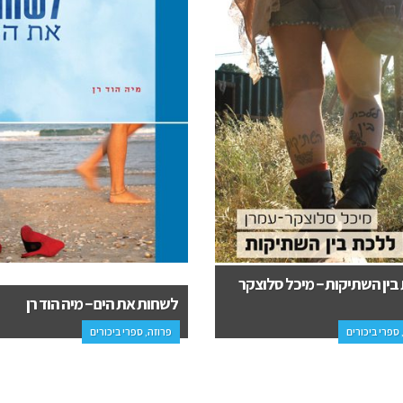
את הים – מיה הוד רן
מעל לחוק – דניאל אלישע
 ספרי ביכורים
פרוזה, מתח ופעולה