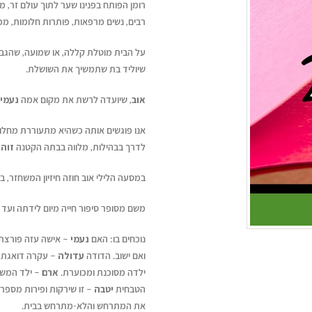
רומן הפותח בפנינו שער לתוך עולם זר, מ
רבים, נשים מרפאות, פותרות חלומות, מכ
על הבית מוטלת קללה, או שמועה, שהגבר 
שיוליד בת שתמשיך את השושלת.
אוב
, שיועדה לרשת את מקום אמה
נעמי
אנו פוגשים אותה כשהיא מתעוררת מחלום
לדרך בבהילות, מלווה בבתה הקטנה
זוה
במסעה הלילי אוב חוזה חיזיון המשחזר, בפנ
משם מסופר סיפור חייה מיום לידתה ועד 
נוכחים בו: האם
נעמי
– אישה עזה פורצת 
ואם ישוב. הדודה
עדולה
– עקרה דואגת ה
ילדה מסוכנת ומכוערת.
ארם
– ילד המשוכ
הטבחית
יטבה
– זו שירקות ופירות מספר
את המתרחש והלא-מתרחש בבית.