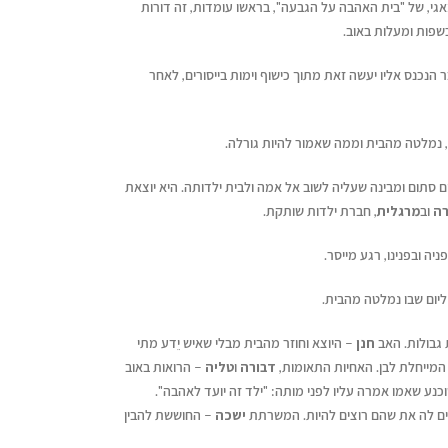
אגי, של "בית האהבה על הגבעה", בראשו עומדות, זה דורות
שפות ומעלות באוב.
הנכנס אליו יעשה זאת מתוך כישוף וימות בייסורים, לאחר
, נמלטה מהבית וממה שאמור להיות גורלה.
 סתום ומבינה שעליה לשוב אל אמה ולבית ילדותה. היא יוצאת
רה
וב
מרגלית
, חברת ילדות שותקת.
יה ובפנינו, רגע מייסר.
ליום שבו נמלטה מהבית.
גבולות. האב
חנן
– היוצא וחוזר מהבית מבלי שאיש יֵדע מתי
מייחלת לבן. האחיות התאומות,
דבורה
ו
טליה
– הרואות באוב
נע שאמו אמרה עליו לפני מותה: "ילד זה יועד לאהבה".
ים לה את שהם רוצים להיות. המשרתת
ישכה
– החוששת להבין