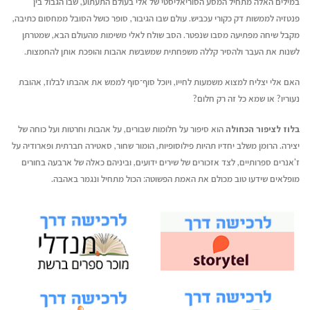
במילים האלה מתחיל המסע הסוריאליסטי של אלי בעולם התעתוע, שבו הגבול בין
פנטזיה לממשות דק כקורי עכביש. עולם שבו הגיבור, סופר כושל הסובל ממחסום כתיבה,
מקבל שיחה מפתיעה מסבו שנפטר. הסב שולח לאלי משימות מהעולם הבא, שמטרתן
לשנות את העבר ולהסיר קללה משפחתית שמשבשת אהבות והופכת אותן להחמצות.
האם אלי יצליח למצוא משמעות לחייו, ויוכל סוף־סוף לממש את אהבתו לבלוז, אהובת
נעוריו? או שמא כל זה רק חלום?
בלוז לציפור הכחולה
הוא סיפור על חלומות שבורים, על אהבות וחרטות ועל כוחה של
יצירה. הרומן משלב יחדיו תהיות פילוסופיות, הומור שחור, סאטירה חברתית ופארודיה על
ז'אנרים ספרותיים, לצד אזכורים של שירים ידועים, וביניהם כאלה של ארבעה בחורים
מופלאים שידעו טוב מכולם את האמת הפשוטה: הכול מתחיל ונגמר באהבה.