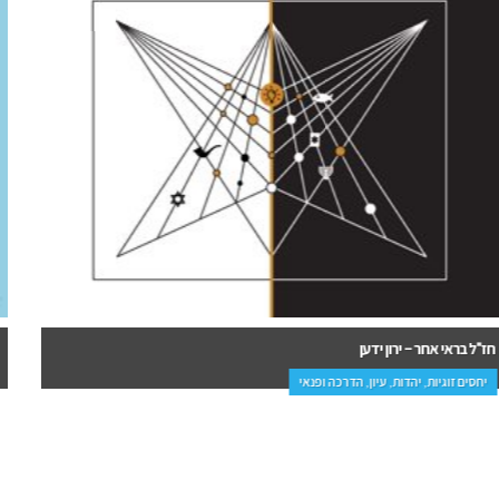
הזכות להאיר – מדריך מעשי למסע הרוחני – ליאת פיליפסון
עידן חדש, ביוגרפיות היסטוריה, רוחניות ועידן חדש, ספרי ביכורים