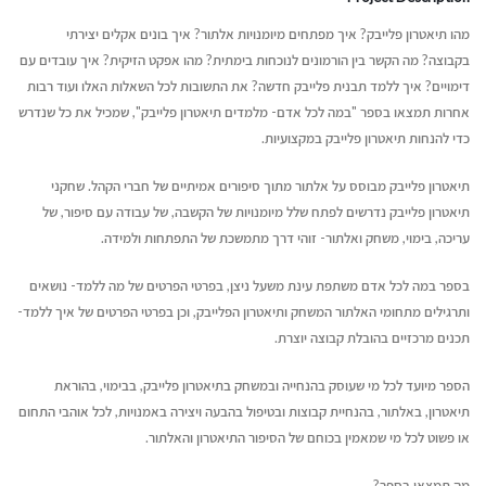
מהו תיאטרון פלייבק? איך מפתחים מיומנויות אלתור? איך בונים אקלים יצירתי
בקבוצה? מה הקשר בין הורמונים לנוכחות בימתית? מהו אפקט הזיקית? איך עובדים עם
דימויים? איך ללמד תבנית פלייבק חדשה? את התשובות לכל השאלות האלו ועוד רבות
אחרות תמצאו בספר "במה לכל אדם- מלמדים תיאטרון פלייבק", שמכיל את כל שנדרש
כדי להנחות תיאטרון פלייבק במקצועיות.
תיאטרון פלייבק מבוסס על אלתור מתוך סיפורים אמיתיים של חברי הקהל. שחקני
תיאטרון פלייבק נדרשים לפתח שלל מיומנויות של הקשבה, של עבודה עם סיפור, של
עריכה, בימוי, משחק ואלתור- זוהי דרך מתמשכת של התפתחות ולמידה.
בספר במה לכל אדם משתפת עינת משעל ניצן, בפרטי הפרטים של מה ללמד- נושאים
ותרגילים מתחומי האלתור המשחק ותיאטרון הפלייבק, וכן בפרטי הפרטים של איך ללמד-
תכנים מרכזיים בהובלת קבוצה יוצרת.
הספר מיועד לכל מי שעוסק בהנחייה ובמשחק בתיאטרון פלייבק, בבימוי, בהוראת
תיאטרון, באלתור, בהנחיית קבוצות ובטיפול בהבעה ויצירה באמנויות, לכל אוהבי התחום
או פשוט לכל מי שמאמין בכוחם של הסיפור התיאטרון והאלתור.
מה תמצאו בספר?