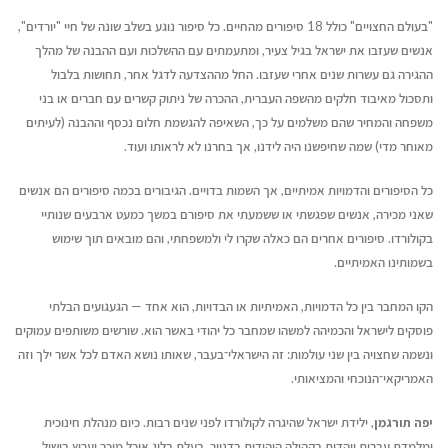
"בעולם החצויים" כולל 18 סיפורים מהחיים. כל סיפור נוגע בשלב שונה של חיי "יורדים",
אנשים שעזבו את ישראל בגיל צעיר, ומתעמתים עם ההשלכות ועם ההבנה של מהלך
ההגירה גם עשרות שנים אחרי שעזבו. החל מההצדעה לדגל אחר, תחושות בלבול
ותסכול מאיבוד חלקים מהשפה העברית, ההכרה של ניתוק קשרים עם חברים או בני
משפחה והמחיר שהם משלמים על כך, השאיפה להגשמת חלום נכסף וההבנה (לעיתים
מאוחר מדי) שמה שחיפשנו היה לידנו, אך בחרנו לא לראותו ועוד.
כל הסיפורים והדמויות אמיתיים, אך השמות בדויים. הגיבורים בכמה סיפורים הם אנשים
שאני מכירה, אנשים שפגשתי או ששמעתי את סיפורם במשך כמעט ארבעים שנותיי
בקולורדו. סיפורים אחרים הם כאלה שקרו לי ולמשפחתי, והם מובאים תוך שימוש
בשמותינו האמיתיים.
הקו המחבר בין כל הדמויות, האמיתיות או הבדויות, הוא אחד — הגעגועים הבלתי
פוסקים לישראל והכמיהה למשהו שמחבר כל יהודי באשר הוא. שורשים משותפים עמוקים
ונשמה שחצויה בין שני עולמות: זה הישראלי־בעבר, שאותו נושא האדם לכל אשר ילך וזה
האמריקאי־הנוכחי והמציאותי.
יפה תורגמן
, ילידת ישראל שהיגרה לקולורדו לפני שנים רבות. כיום מנהלת חינוכית
ומלמדת עברית ויהדות בקהילה היהודית בדנוור, בעלת בלוג אוכל מוכר וערוץ בישול