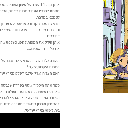
איתן בן ה-14 עמד על סיפון הא
מתחת לבגדיו הסתיר מפות נדירות שקיבל 
שנמצא במדבר.
היו אלה מפות יקרות מפז ששרטט אהרון א
והבארות שבמדבר – מידע חיוני העשוי ל
לתורכים.
איתן הידק את המפות לגופו, כשלפתע הב
את כל יורדי הספינה…
האם הצליח הנער הישראלי להתגבר על כ
המפות היקרות ליעדן?
האם הצליח גנרל אלנבי לסלק מארץ ישרא
העות'מאני – מנסה הצבא האנגלי להכריע
אהרונסון והברון רוטשילד מערכה מדינית
בית לאומי בארץ ישראל.