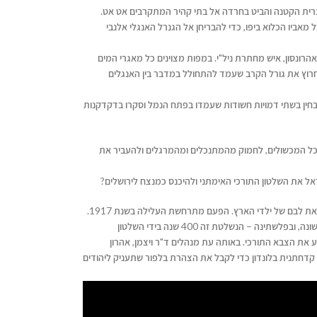
ונייה המצרית הקטנה והביט בחרדה אל בתי קהיר המתקרבים אט אט.
מאביו הכלוא ביפו, כדי להבריחן אל הגנרל האנגלי אלנבי
הרונסון, איש מחתרת ניל"י. במפות מצוינים כל מאגרי המים
חרוץ את גורל הקרב שעמד להתחולל במדבר בין האנגלים
חין בשתי דמויות חשודות שעמדו בפתח הנמל וסקרו בדקדקנות
ל המכשולים, לחמוק מהמתנכלים ומהמרגלים ולהעביר את
ל את השלטון התורכי האימתני ולהיכנס כמנצח לירושלים?
ספר מתח היסטורי נוסף בסדרה שכבשה את לבם של ילדי הארץ. הפעם מתרחשת העלילה בשנת 1917.
באירופה משתוללת מלחמת העולם הראשונה, ובפלשתינה – הנשלטת זה 400 שנה בידי השלטון
 את הצבא התורכי. באותה עת מנהלים ד"ר ויצמן, אהרון
 קדחתנית בלונדון כדי לקבל את הצהרת בלפור שתעניק ליהודים