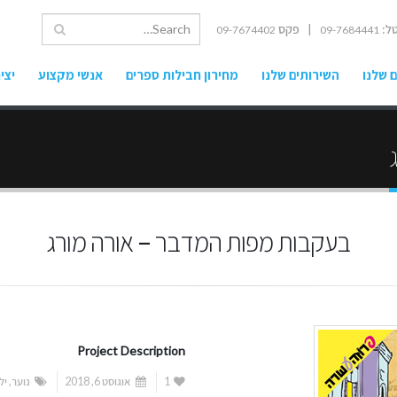
ל:
| פקס
09-7674402
09-7684441
 שלנו
השירותים שלנו
מחירון חבילות ספרים
אנשי מקצוע
יצי
בעקבות מפות המדבר – אורה מורג
Project Description
1
אוגוסט 6, 2018
נוער
,
יל