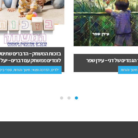
 המשחק – הדברים שתינוקות
תעלומת השכן שממול – יוסף (יוס
ם ממשחק עם דברים – יעל זקוב
ברגר
הדרכה ופנאי, חינוך והורות, ספרי ביכורים
פרוזה, נוער, ספרי ביכורים