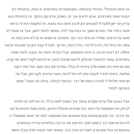
אז איפה להתחיל? אתחיל בהתחלה, כשהתעוררתי בשירותים. ת'אמת, בהתחלה לא
הבנתי שאני בשירותים. אתם יודעים איך זה, כשהבן אדם קם בבוקר, אז בהתחלה הוא
עדיין חצי ישן ולוקח לו לפעמים זמן להבין איפה הוא נמצא. אז כשקמתי היה לי בראש
שאני בחדר שלי, ואם יש חושך אז בטח עוד לילה, ואפשר לחזור לישון. אבל אז שמתי לב
שאני על הרצפה, ושלידי יש איזה דבר כזה ממתכת או משַיִש או אנ'לא יודע ממה זה
עשוי, וזה גדול כזה, לא גדול מדי, גודל בינוני, וזה קר. לקח לי קצת זמן עד שהבנתי שזאת
אסלה. לא ראיתי הרבה, כי הייתי מטושטש, אבל נזכרתי איפה אני נמצא, ולמה ישנתי
בשירותים. קמתי להסתכל מהחלון, לראות שהכול בטוח, או לפחות לקבל מושג מה קורה,
ומה שראיתי היה משהו שלא ציפיתי לו בכלל. עמדתי שם בפה פעור אולי שתי דקות
שלמות. ניסיתי להגיד לעצמי שזה לא יכול להיות, שאני מדמיין. לקח זמן, אבל מה
שראיתי חילחל לי להכרה בסופו של דבר. נכנסתי לבהלה. בהלה אני אומר? ממש
פאניקה. לגמרי.
אבל בעצם אולי עדיף שקודם אספר איך הגעתי לשם בכלל. אז יום לפני זה הלכתי
לבדוק את השמועות על היצור הזה שהביאו מהחלל החיצון. אתם בטוח יודעים על מה
אני מדבר, אני מתכוון שאתם בטח שמעתם את השמועות. למה אני אומר שמועות? כי
לא הודיעו שום דבר באופן רשמי. פירסמו את זה ככה בטלוויזיה וברדיו ובעיתונים
ובאינטרנט אבל שום גורם רשמי לא הודה בזה. מאוחר יותר הבנתי שלא קיבלו אישור