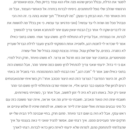
לסגור את הדלת, ובגלל הכיוון שהוא פנה אליו הוא עמד בדיוק מולי, וכמו שאומרים,
הרגשתי שהלב שלי נופל לתחתונים. ניסיתי לברוח בחזרה אל מאחורי העמוד, אבל זה
היה מאוחר מדי. הוא הבחין בי וצעק: "מה לעזאזל!" תוך שהוא בוהה בי. זה היה הכי
מבהיל מכל מה שהיה לי עד עכשיו! (ואני מדגיש: עד עכשיו. כי אין בכלל מה להשוות את
זה לדברים שקרו לי אחר כך) הבנתי שאין טעם יותר להתחבא ושאני צריך להמשיך
לברוח, אז נעמדתי, אבל עדיין לא התחלתי לרוץ. משהו עצר אותי.
משהו בתוכי כאילו
אמר לי שכדאי לי לחכות רגע, ולשנייה אחת הספקתי להציץ מעבר לדלת הברזל שעדיין
לא נסגרה. בפנים, על שולחן עגול, עמדה צנצנת קטנה בגודל של אולי עשרה
סנטימטרים, ובתוכה יצור שנראה כמו חרגול או צרצר. לא משהו מיוחד, חרק רגיל למדי,
אם כי די גדול. ידעתי שאני צריך להתחיל לרוץ משם כמה שיותר מהר, אבל המשהו הזה
בתוכי כאילו שוב אמר לי "חכה רגע," ואז הבנתי למה התמהמהתי. הרי בשביל זה באתי
לכאן, זה היצור המדובר! הצרצר הזה הוא היצור מכוכב אחר! רק כשראיתי שהמאבטחים
רצים לכיוון שלי וכמעט כבר הגיעו אליי, אז שמתי טורבו והתחלתי לרוץ משם הכי מהר
שאני רק יכול. באותו רגע לא היה לי זמן לחשוב, אבל אחר כך, כשהייתי בשירותים,
חשבתי שזה היה מאוד מאכזב. חשבתי מי יודע מה אני אראה, איזה יצור משונה כזה עם
כל מיני צבעים וצורות ואולי שגם יורה לייזר או משהו, או לפחות שיהיו לו שלוש עיניים או
ראש ענקי, אבל לא היה בו שום דבר מיוחד. סתם חרק. בחיי שבגינה ליד הבית שלי יש
חרקים יותר מעניינים ממנו. איך רצתי שם. אפשר להגיד שאני די גאה בעצמי על איך
שהצלחתי להתחמק מהם, למרות שלא ידעתי לאיזה כיוון כדאי לברוח. רצתי לאורך