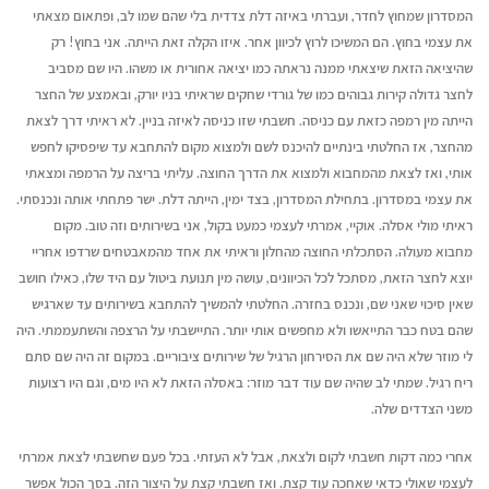
המסדרון שמחוץ לחדר, ועברתי באיזה דלת צדדית בלי שהם שמו לב, ופתאום מצאתי
את עצמי בחוץ. הם המשיכו לרוץ לכיוון אחר. איזו הקלה זאת הייתה. אני בחוץ! רק
שהיציאה הזאת שיצאתי ממנה נראתה כמו יציאה אחורית או משהו. היו שם מסביב
לחצר גדולה קירות גבוהים כמו של גורדי שחקים שראיתי בניו יורק, ובאמצע של החצר
הייתה מין רמפה כזאת עם כניסה. חשבתי שזו כניסה לאיזה בניין. לא ראיתי דרך לצאת
מהחצר, אז החלטתי בינתיים להיכנס לשם ולמצוא מקום להתחבא עד שיפסיקו לחפש
אותי, ואז לצאת מהמחבוא ולמצוא את הדרך החוצה. עליתי בריצה על הרמפה ומצאתי
את עצמי במסדרון. בתחילת המסדרון, בצד ימין, הייתה דלת. ישר פתחתי אותה ונכנסתי.
ראיתי מולי אסלה. אוקיי, אמרתי לעצמי כמעט בקול, אני בשירותים וזה טוב.
מקום
מחבוא מעולה. הסתכלתי החוצה מהחלון וראיתי את אחד מהמאבטחים שרדפו אחריי
יוצא לחצר הזאת, מסתכל לכל הכיוונים, עושה מין תנועת ביטול עם היד שלו, כאילו חושב
שאין סיכוי שאני שם, ונכנס בחזרה. החלטתי להמשיך להתחבא בשירותים עד שארגיש
שהם בטח כבר התייאשו ולא מחפשים אותי יותר. התיישבתי על הרצפה והשתעממתי. היה
לי מוזר שלא היה שם את הסירחון הרגיל של שירותים ציבוריים. במקום זה היה שם סתם
ריח רגיל. שמתי לב שהיה שם עוד דבר מוזר: באסלה הזאת לא היו מים, וגם היו רצועות
משני הצדדים שלה.
אחרי כמה דקות חשבתי לקום ולצאת, אבל לא העזתי. בכל פעם שחשבתי לצאת אמרתי
לעצמי שאולי כדאי שאחכה עוד קצת. ואז חשבתי קצת על היצור הזה. בסך הכול אפשר