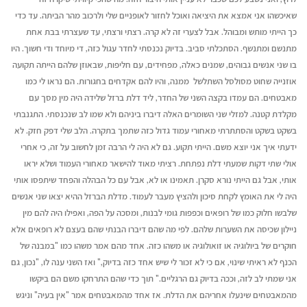
שאיכשהו אני אמצא את היציאה ואוכל לחזור לאופניים שלי ולרכוב מהר הביתה. עד כדי
כך הייתי מותש ומבוהל. אבל לצערי זה לא קרה. רצתי ורצתי, עד שעצרתי בבת אחת
מתנשם ומתנשף. הסתכלתי סביב. בדיוק נכנסתי לחדר עגול כזה, די מיוחד ודי חשוך. היו
בו שני אנשים גבוהים, שמנים כאלה, מפחידים, עם חליפות, שבאוזן שלהם הייתה תקועה
אוזנייה שחוט מסולסל השתלשל ממנה, והיו להם אקדחים בחגורות. הם נראו לי כמו
מאבטחים. הם עמדו בקצה השני של החדר, ליד דלת ברזל שלידה היה מין מסך עם
מקלדת קטנה. למזלי שני השומרים האלה דיברו ביניהם ולא שמו לב שנכנסתי. התגנבתי
בשקט בשקט והסתתרתי מאחורי עמוד גדול כזה שתמך בתקרה. הלב שלי דפק חזק. לא
ידעתי איך אני יוצא משם. הייתי תקוע. גם לא היה לי הרבה זמן לחשוב על זה, כי אחרי
אולי שתי דקות שמעתי דלת נפתחת. רציתי מאוד להישאר מאחורי העמוד ושלא יראו
אותי, אבל גם הייתי נורא סקרן. תאמינו או לא, אבל עם כל הבהלה והפחד שיתפסו אותי
היה לי את האומץ לקחת סיכון ולהציץ מעבר לעמוד. מדלת הברזל ההיא יצאו שני אנשים
שלבשו חלוק כמו של רופאים וכפפות גומי לבנות, ומסכה על הפה, ואפילו היה להם מין
ניילון שכיסה את השערות שלהם. לפי מה שהם דיברו הבנתי שהם בעצם לא רופאים אלא
חוקרים של ביולוגיה או זואולוגיה או משהו כזה. אחד מהם אמר משהו כמו "במבנה של
הכנף לא ראיתי שינוי, אם כי לא זכור לי שיש אחד כזה בדיוק," ואז השני ענה לו, "נכון, גם
אני שמתי לב לזה, וככה בדיוק גם הרגליים." תוך כדי שהם התרחקו משם הם ביקשו
מהמאבטחים שינעלו אחריהם את הדלת. אז אחד מהמאבטחים אמר "אין בעיה" וניגש