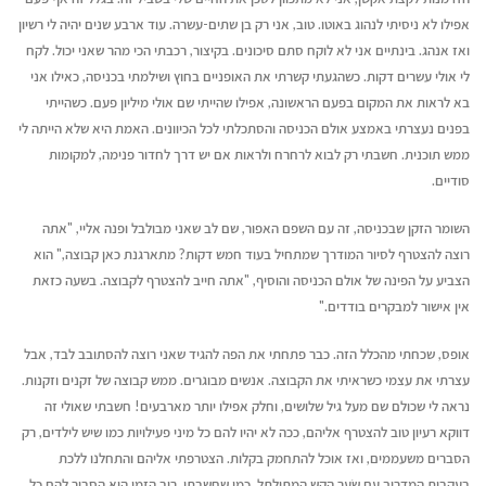
אפילו לא ניסיתי לנהוג באוטו. טוב, אני רק בן שתים-עשרה. עוד ארבע שנים יהיה לי רשיון
ואז אנהג. בינתיים אני לא לוקח סתם סיכונים. בקיצור, רכבתי הכי מהר שאני יכול. לקח
לי אולי עשרים דקות. כשהגעתי קשרתי את האופניים בחוץ ושילמתי בכניסה, כאילו אני
בא לראות את המקום בפעם הראשונה, אפילו שהייתי שם אולי מיליון פעם. כשהייתי
בפנים נעצרתי באמצע אולם הכניסה והסתכלתי לכל הכיוונים. האמת היא שלא הייתה לי
ממש תוכנית. חשבתי רק לבוא לרחרח ולראות אם יש דרך לחדור פנימה, למקומות
סודיים.
השומר הזקן שבכניסה, זה עם השפם האפור, שם לב שאני מבולבל ופנה אליי, "אתה
רוצה להצטרף לסיור המודרך שמתחיל בעוד חמש דקות? מתארגנת כאן קבוצה," הוא
הצביע על הפינה של אולם הכניסה והוסיף, "אתה חייב להצטרף לקבוצה. בשעה כזאת
אין אישור למבקרים בודדים."
אופס, שכחתי מהכלל הזה. כבר פתחתי את הפה להגיד שאני רוצה להסתובב לבד, אבל
עצרתי את עצמי כשראיתי את הקבוצה. אנשים מבוגרים. ממש קבוצה של זקנים וזקנות.
נראה לי שכולם שם מעל גיל שלושים, וחלק אפילו יותר מארבעים! חשבתי שאולי זה
דווקא רעיון טוב להצטרף אליהם, ככה לא יהיו להם כל מיני פעילויות כמו שיש לילדים, רק
הסברים משעממים, ואז אוכל להתחמק בקלות. הצטרפתי אליהם והתחלנו ללכת
בעקבות המדריך עם שׂער הקש המתולתל. כמו שחשבתי, רוב הזמן הוא הסביר להם כל