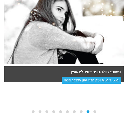
כשתהיי גדולה תביני – שירי ליבשטיין
פנאי, רוחניות ועידן חדש, עיון, הדרכה ופנאי