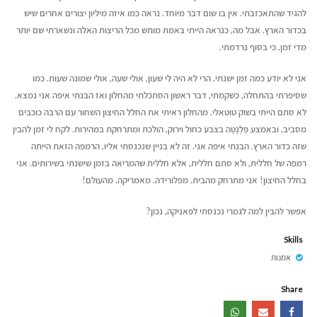
להגיד שהתאכזבתי. אין בו שום דבר מיוחד. נראה כמו איזה מיליון יצורים אחרים שיש
בכדור הארץ. אבל מה, כנראה הייתי באמת מותש מכל הריצות האלה ונשארתי שם יותר
מדי זמן, כי בסוף נרדמתי.
אני לא יודע כמה זמן ישנתי, הרי לא היה לי שעון, אולי שעה, אולי שמונה שעות. כמו
שסיפרתי בהתחלה, כשקמתי, דבר ראשון הסתכלתי מהחלון ואז הבנתי איפה אני נמצא.
לא סתם הייתי בשוֹק טוטאלי. מהחלון ראיתי את החלל החיצון השחור עם הרבה כוכבים
מסביב, ובאמצע פְּלָנֶטָה בצבע כחול וירוק, הולכת ומתרחקת במהירות. לקח לי זמן להבין
שזה כדור הארץ. הבנתי איפה אני. זה לא בניין שנכנסתי אליו, הרמפה הזאת הייתה
רמפה של חללית, ולא סתם חללית, אלא חללית שהמריאה בזמן שישנתי בשירותים. אני
בחלל החיצון! אני מתרחק מהבית. מפלורידה. מאמריקה. מהעולם!
אפשר להבין למה לגמרי נכנסתי לפאניקה, נכון?
Skills
אמנות
Share