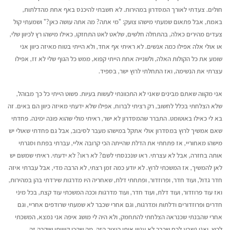
חולים. צעדתי לאורך המסדרון במהירות. לא חשבתי להיכנס באף אחת מהדלתות,
באמת, אבל פתאום שמעתי מישהו צועק: "מי אתה? מה אתה עושה כאן?" ושמעתי קול
צעדים מהירים כאלה, בהתחלה חלשים, שלאט לאט התחזקו, כאילו מישהו רץ לכיוון שלי,
או אולי אלה אפילו כמה אנשים. לא ראיתי אף אחד, ולא הייתי בטוח מאיזה כיוון אני
שומע את כל הקולות האלה, ולשנייה אחת הייתי קפוא, ממש כל הגוף שלי לא זז, אפילו
עצרתי את הנשימה, ואז התחלתי לרוץ ישר, בספיד.
אני מקווה שאתם מבינים שאני לא התכוונתי לעשות בעיות. פשוט הייתי כל כך מבוהל,
שלא הצלחתי בכלל לחשוב, רק רציתי לברוח, אפילו שלא ידעתי מאיזה כיוון הם באים. זה
בא לי כאילו באוטומט. התברר שהמסדרון לא ישר, ראיתי מולי שהוא פונה ימינה. פחדתי
שאם אמשיך לרוץ במסדרון אולי אתקל במישהו מעבר לסיבוב, אבל גם פחדתי שאולי יש
מישהו מאחוריי, אז פתחתי את הדלת שהייתה הכי קרובה אליי, עברתי בפתח
וסגרתי
אותה בחזרה, אבל לא עצרתי. ראו שנכנסתי לשם? לא ראו? לא ידעתי. ראיתי שמשם יש
לאן להמשיך, אז המשכתי לרוץ. לא יודע כמה זמן רצתי, לא הרבה מדי, אבל עברתי איזה
חדר גדול, ועוד חדר, ופרוזדור, ופתחתי דלת, שאחריה היו מדרגות שירדתי בהן במהירות,
ואז עוד פרוזדור, ועוד דלת, ועוד חדר, ועוד מדרגות וככה המשכתי עוד קצת, בכל מיני
חדרים ופרוזדורים ודלתות ומדרגות, וגם אחרי שכבר לא שמעתי שרודפים אחריי, וגם
אחרי שהבנתי שכנראה הצלחתי להתחמק, ולא היה לי מושג איפה אני נמצא, המשכתי
לרוץ, ואני נשבע לכם שכבר לא עניין אותי היצור הזה. מה שהכי קיוויתי שיקרה זה