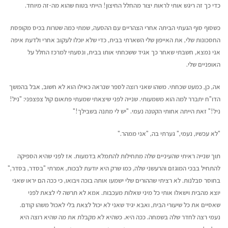
כדי כך זה ריגש אותי לראות יצור מהחלל החיצון! הייתי בטוח שהוא מה-זה מיוחד.
כשסוף סוף הגעתי הביתה אחרי הצהריים עם ההסעה, שמתי כמה שטרות בכיס מקופסת
החסכונות שלי, את האייפון שלי השארתי בבית, כדי שלא יוכלו לעקוב אחרי ולדעת איפה
אני נמצא, חשבתי שאחר כך אגיד ששכחתי אותו בבית, ונסעתי למרכז החלל על
האופניים שלי.
אה, כן, כמעט שכחתי. משהו שאני רוצה לספר שנראה כאילו הוא לא חשוב, אבל בהמשך
הדו"ח יתברר למה הוא משמעותי. שנייה לפני שיצאתי שמעתי פתאום קול צפצפני: "ניל!
ניל!" זאת הייתה אחותי הקטנה נעמי. "יש לי מתנה בשבילך!"
"לא עכשיו, נעמי," גערתי בה, "אני ממהר."
תוך שנייה ראיתי שהעיניים שלה מתחילות להתמלא בדמעות. אז לפני שהיא הספיקה
להתחיל בבכי המוגזם והרעשני שלה, כמו שרק היא יודעת לבכות, אמרתי "בסדר, בסדר,"
בחוסר סבלנות. לא רציתי שההורים שלי ישמעו אותה בוכה ויבואו, כי ככה הם יראו שאני
יוצא מהבית וישאלו אותי כל מיני שאלות מעכבות. אמא לא תרשה לי לצאת לפני
שאסיים את כל שיעורי הבית, ואבא יגיד שאני לא יכול לצאת בלי לאכול משהו קודם.
נעמי רצה לחדר שלה בשמחה. ככה היא. כשהיא לא מקבלת את מה שהיא רוצה היא