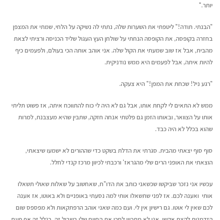
יותר."
"הבנתי. תודה!" ליטפתי את השערות שלה, נתתי לה נשיקה על הלחי, שמתי את המצפן
בחזרה בקופסה, את הקופסה הנחתי על שולחן העץ העגול שליד הכניסה ורציתי לצאת
מהבית, אבל אז שוב שמעתי את הקול שלה. אני אוהב אותה הכי בעולם, ולפעמים כיף
להיות איתה, אבל לפעמים היא ממש נודניקית.
"רגע ניל! שכחת
את המפן!" היא צעקה.
ממש לא התאים לי לקחת אותו, אבל גם לא היה לי כוח להתווכח איתה, אז פשוט תליתי
אותו על הצוואר, ובאותו הזמן גם פלטתי אנחה חזקה, שתבין שהיא מעצבנת, למרות
שהוא בכלל לא היה כבד.
סוף סוף יצאתי מהבית. סגרתי את הדלת בשקט כדי שההורים לא ישמעו שיצאתי,
הוצאתי את האופני הרים שלי מהגראז' ורכבתי לכיוון מרכז קנדי לחלל.
עכשיו אני נזכר שביקשו שכשאני כותב את הדו"ח, שאחשוב על שאלות שאולי תשאלו
אותי ואענה לכם. אז לפני שתשאלו אותי למה נסעתי באופניים ולא באוטו, אז אענה
לכם שאין לי אוטו. גם רישיון אין לי. ועם כמה שאני אוהב הרפתקאות ולא מפספס שום
הזדמנות לקצת אקשן, אני לא מתכוון לסכן את החיים שלי בשביל זה. בגלל זה אף פעם