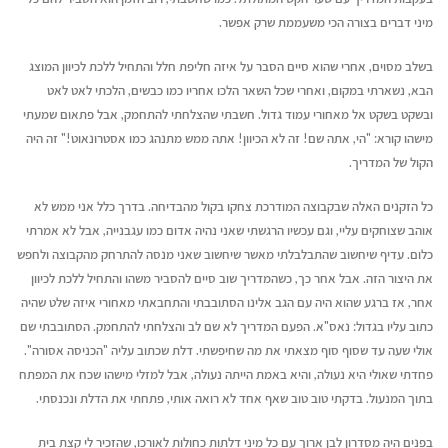
מיני דברים בצורה הכי משעממת שרק אפשר.
בשלב מסוים, אחרי שהוא סיים הסבר על איזה חליפת חלל והתחיל ללכת לכיוון המוצג
הבא, נשארתי במקום, ואחרי שכל השאר הלכו אחריו כמו כבשים, הלכתי לאט לאט
ובשקט בשקט אל מאחורי עמוד גדול. חשבתי שהצלחתי להתחמק, אבל פתאום שמעתי
מישהו קורא: "הי, אתה שם! זה לא הכיוון! אתה ממש מתנהג כמו אסטרונאוט!" זה היה
הקול של המדריך.
כל הזקנים האלה שבקבוצה המודרכת צחקו בקול מהבדיחה. בדרך כלל אני ממש לא
אוהב שצוחקים עליי, וגם עכשיו הרגשתי שאני נהיה אדום כמו עגבנייה, אבל לא אמרתי
כלום. עדיף שיחשוב שהתבלבלתי מאשר שיחשוב שאני מנסה להתרחק מהקבוצה ולחפש
את היצור הזה. אבל אחר כך, כשהמדריך שוב סיים להסביר משהו והתחיל ללכת לכיוון
אחר, אז ברגע שהוא היה עם הגב אלינו הסתובבתי והתחבאתי מאחורי איזה שלט שהיה
כתוב עליו בגדול: נאס"א. הפעם המדריך לא שם לב והצלחתי להתחמק. הסתובבתי שם
אולי שעה עד שסוף סוף מצאתי את מה שחיפשתי. דלת שכתוב עליה "הכניסה אסורה".
פחדתי שאולי היא נעולה, והיא באמת הייתה נעולה, אבל למזלי מישהו שכח את המפתח
בתוך המנעול. בדקתי טוב טוב שאף אחד לא רואה אותי, פתחתי את הדלת ונכנסתי.
בפנים היה מסדרון לבן ארוך עם כל מיני דלתות כחולות לאורכו, שהזכיר לי קצת בית