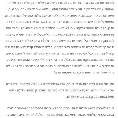
לפרסם את זה, אבל הייתי מנחש את זה גם בעצמי. איך שלא יהיה, כולם דיברו על זה.
שמעת? אמרו בכל מקום, הביאו יצור מהחלל החיצון. ממש יצור מכוכב אחר! מה יצור,
איזה יצור, מאיזה כוכב הביאו אותו, אף אחד לא ידע. אבל כולם שמעו על היצור הזה. גם
שמעתי כל מיני השערות איפה הוא נמצא בינתיים. היו כאלה שחשבו שהוא מוסתר בבית
הלבן, היו כאלה שאמרו שלקחו אותו לאיזה אוניברסיטה, לעשות ניסויים והיו עוד כל מיני
ניחושים. לי דווקא הכי נראָה שהוא נמצא במרכז החלל שבפלורידה. הזה שעל שם קנדי.
לא רחוק מדי מהעיר שלי. אתם יודעים איפה אני גר, נכון? באי מריט, ליד אורלנדו. הייתה
ידיעה קטנה על קבוצה של מדענים בכירים שמגיעה למרכז החלל קנדי, לכאורה בלי שום
קשר ליצור הזה, אבל אני עשיתי את ההקשר בראש. חוץ מזה, לא הייתה לי סיבה לחשוב
שהיצור הזה נמצא דווקא שם, אבל בגלל שזה היה קרוב אליי קיוויתי
שהוא שם. בקיצור,
מי שמכיר אותי יודע שאני לא אוותר על הזדמנות כזאת. אם יצור מכוכב אחר נמצא לא
רחוק ממני, אז זה אומר שאני לא אפספס אותו!
תיכננתי להגיע לשם ביום שלישי בערב, אבל שכחתי שהיה לנו אירוע משפחתי. בת דודה
של אמא התחתנה ונסענו איזה שעתיים לחתונה שלה וחזרנו רק מאוחר בלילה. הייתי
ממש במתח. על קוצים, כמו שאומרים.
ביום שלמחרת בקושי אכלתי משהו. בבית ספר לא יכולתי להתרכז במה שהמורים דיברו.
בעצם בקושי הצלחתי לשבת. רציתי כבר להגיע למרכז החלל, לראות את היצור הזה. עד