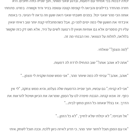
יכולה לבכות בכי אמיתי עם דמעות, וברגע שאני מוותר, תוך שנייה כולה חיוכים. היא
חזרה מהחדר בדילוגים והביאה לי קופסה קטנה עטופה בנייר ורוד וקשורה בסרט. פתחתי
אותה הכי מהר שאני יכול. בפנים חשבתי שאני רואה שעון וזה נראה לי הגיוני, כי באמת
איבדתי את השעון שלי כמה ימים לפני כן, אבל כשהסתכלתי קצת יותר טוב ראיתי שאין
עליו רק מספרים אלא גם אותיות ושאין לו רצועה לשים על היד, אלא חוט דק כזה שקשור
בלולאה, לתלות על הצוואר. ואז הבנתי מה זה.
"לְמה מצפן?" שאלתי.
"אתה לא אוהב אותו?" שוב התחילו לרדת לה דמעות.
"אוהב, אוהב!" עניתי לה כמה שיותר מהר, "אני ממש שמח שקנית לי מצפן…"
"אני לא קניתי," גם עכשיו, תוך שנייה הדמעות שלה נעלמו, והיא ממש צחקה, "לי אין
כסף. זה אמא קנתה. הגננת סיפרה לנו על המַפֵּן, שמראה את הכיוון ושיכול להראות את
הדרך. אז בגלל שאתה כל הזמן מחוץ לבית…"
"אל תגזימי," לא יכולתי שלא לחייך, "לא כל הזמן…"
"אז עם המפן תוכל לחזור יותר מהר, כי תדע לאיזה כיוון ללכת. וככה תוכל לשחק איתי