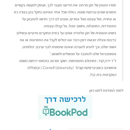
ספרו המצוין של חנן מרחיב את היריעה מעבר לכך, ועוסק למעשה בקשיים
מסוגים שונים וברמות שונות, כאלה שכל אחד מאיתנו נתקל בהן בצורה כזו
או אחרת, מול עצמנו ומול אחרים, ומציע לנו דרך חדשה להתבונן על
התמודדות, הסתגלות, וחשוב מכול, על קבלה עצמית.
גישתו ההומנית של חנן מלמדת אותנו על בסיס מחקרים מדעיים ובשילוב
נדיבות והכלה יוצאות דופן כיצד אנו יכולים לקבל את החסרונות או את
השוני שלנו, וכך להגיע להערכה שאינה שיפוטית לגבי ערכנו, יכולותינו,
והפוטנציאל שלנו להתגבר על מכשולים ולשגשג.״
ד"ר ירדן קדר, פסיכולוג התפתחותי, חוקר ומרצה בתחומי רכישת השפה
והחשיבה באוניברסיטת קורנל (Cornell University ) ובמכללה
האקדמית בית ברל.
לספר המודפס לחצו כאן