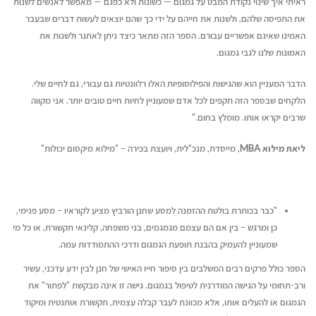
ראיתי איך שינוי נקודת המבט על גמגום — כשונות ולא כפגם — מאפשר לאנשים לשנות
את התפיסה שלהם, ולשנות את חייהם על ידי כך שהם יוצאים לעשות דברים שבעבר
האמינו שאינם אפשריים עבורם. הספר הזה מתאר כיצד ניתן לאתגר ולשנות את
האמונות שלנו לגבי גמגום.
הדבר המעניין הוא שהגישות והפילוסופיות האלו רלוונטיות גם עבורי, גם לחיים שלי.
הלקחים שבספר הזה תקפים לכל אדם שמעוניין לחיות חיים טובים יותר. אני מקווה
שרבים יקראו אותו. מומלץ בחום."
ליאת מילוא
MBA
, מייסדת, מנכ"לית, ויועצת בכירה – "מילוא מיקסום יכולות"
"כבר בכותרת בולטת ההזמנה למסע שחנן הורביץ מציע לקוראיו – מסע פנימי,
כן ומרגש – בין אם הם עצמם מגמגמים, בני משפחה, קלינאי תקשורת, או כל מי
שמעוניין להעמיק בהבנת תופעת הגמגום ודרכי ההתמודדות עמה.
הספר כולל פרקים רבים המשלבים בין סיפור חייו האישי של חנן לבין ידע עדכני, עשיר
ורב-תחומי על הגישה המודרנית לטיפול בגמגום. גישה זו אינה מבקשת "לפתור" את
הגמגום או להעלים אותו, אלא מכוונת לעבר קבלה עצמית, תקשורת אותנטית ומיקוד