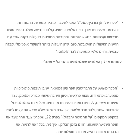
"ספרו של חנן הורביץ, מנכ"ל אמבי לשעבר, מתאר מסע של התמודדות
והעצמה, שלעיתים אורך חיים שלמים. בשפה קולחת ונגישה מעלה הספר סוגיות
מרכזיות ועכשוויות בנושא הגמגום, והתובנות המוצגות בו עולות בקנה אחד עם
הגישות הטיפוליות המקובלות כיום, שהן היעילות ביותר לתפקוד אופטימלי, קבלה
עצמית, וחיים מלאי משמעות לצד הגמגום."
עמותת ארגון האנשים שמגמגמים בישראל – אמב"י
"הספר משוטט על התפר שבין ספר עיון לממואר. יש בו תובנות פילוסופיות
מהמערב ומהמזרח, עצות פרקטיות וכיוון חשיבה שיטתי מפורט ומנומק, לצד
סיפורים אישיים, לעיתים כואבים ולעיתים מבדחים, שכל אדם שמגמגם יכול
להזדהות איתם, ולהתחבר אליהם. אין אדם מגמגם שלא ימצא את עצמו למשל
בטקסט המקסים "על החסימה (הבלוק)" בפרק 22, שמפרט צעד אחר צעד את
חוסר השליטה שאנחנו חווים בזמן הבלוק, ואיך ניתן בכל זאת לראות את
הדברים מזוויות ראייה אחרות וחומלות יותר.