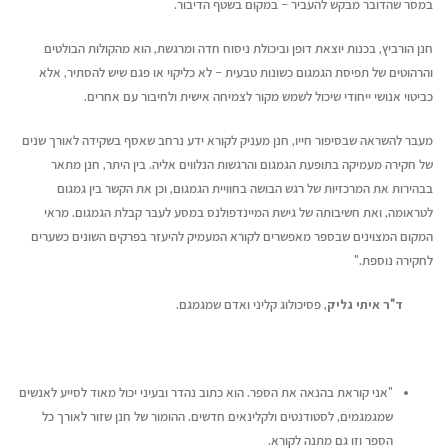
במסר שהדובר מבקש להעביר – במקום בשטף הדיבור.
חנן הורביץ, בכנות יוצאת דופן וביכולת ניסוח חדה ומרגשת, הוא מהקולות הבולטים
והרהוטים של תפיסת הגמגום כשונות טבעית – לא כליקוי או פגם שיש להסתיר, אלא
כביטוי אנושי ייחודי שיכול לשמש מקור לצמיחה אישית ולחיבור עם אחרים.
מעבר להשראה שבסיפור חייו, חנן מעניק לקורא ידע נרחב שאסף בשקידה לאורך שנים
של חקירה מעמיקה בתופעת הגמגום והרגשות הנלווים אליה. בין היתר, חנן מתאר
בבהירות את המרכזיות של רגש הבושה בחוויית הגמגום, וכן את הקשר בין גמגום
לטראומה, ואת חשיבותה של גישת המיינדפולנס במסע לעבר קבלת הגמגום. מראי
המקום המצוינים שבספר מאפשרים לקורא המעמיק להיעזר בפרקים השונים כשערים
לחקירה נוספת."
ד"ר איתי גליק
, פסיכולוג קליני ואדם שמגמגם.
"אני קוראת בהנאה את הספר. הוא כתוב נהדר ובעיני יכול מאוד לסייע לאנשים
שמגמגמים, לסטודנטים ולקלינאים חדשים. ההומור של חנן שזור לאורך כל
הספר וזו גם מתנה לקורא.