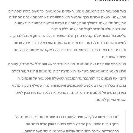
בשל הסטיגמה סביב הגמגום, אנחנו, האנשים שמגמגמים, מרגישים בושה ומסתירים
את עצמנו. כשאנו מכירים בכך שהבעיה היא הסטיגמה ולא הגמגום אנחנו מתחילים
מסע של גילוי עצמי. במהלך המסע הזה אנו נעשים מודעים למחשבות ולאמונות
המגבילות שלנו ולומדים לקבל את עצמנו ללא תנאים.
שליטה במחשבות שלנו וקביעת הדרך שלנו מאפשרות לנו להתרחק מסבל ולהתקרב
לחיים שאנחנו רוצים לעצמנו. אנו מבינים שהגמגום הוא פשוט הדרך שבה אנחנו
מדברים. אנו חשים גאווה במי שאנחנו ומברכים על השקט הנפשי שנובע מהיותנו
עצמנו ואותנטיים.
חנן הורביץ הוא אדם גאה שמגמגם. חנן היה יושב הראש והמנכ"ל של אמב"י, עמותת
ארגון האנשים שמגמגמים בישראל. הוא מרצה רבות על גמגום ונחוש לעזור לכולם
להבין את הגמגום כדי להתגבר על המגבלות שמטילה הסטיגמה על הגמגום, הן
בחברה בכלל והן בקרב אנשים שמגמגמים ומשפחותיהם. הוא מילא תפקיד מרכזי
בארגון כנסים על גמגום והיה חלק מהצוות שהפיק את כנס המודעות הבין־לאומי
השנתי המקוון לגמגום.
״זהו ספר שחובה לקרוא, ספר העוסק בהרבה יותר מאשר 'רק' בגמגום. על
סמך ניסיונו האישי, חנן הורביץ חושף בפנינו באופן הגלוי ביותר את
ההתמודדות ארוכת השנים של אנשים שמגמגמים ושל משפחותיהם…