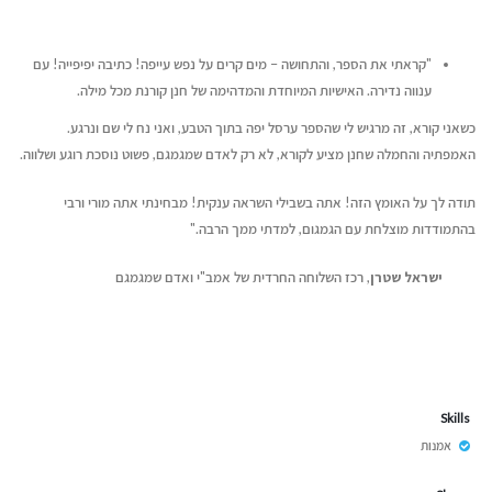
"קראתי את הספר, והתחושה – מים קרים על נפש עייפה! כתיבה יפיפייה! עם
ענווה נדירה. האישיות המיוחדת והמדהימה של חנן קורנת מכל מילה.
כשאני קורא, זה מרגיש לי שהספר ערסל יפה בתוך הטבע, ואני נח לי שם ונרגע.
האמפתיה והחמלה שחנן מציע לקורא, לא רק לאדם שמגמגם, פשוט נוסכת רוגע ושלווה.
תודה לך על האומץ הזה! אתה בשבילי השראה ענקית! מבחינתי אתה מורי ורבי
בהתמודדות מוצלחת עם הגמגום, למדתי ממך הרבה."
ישראל שטרן
, רכז השלוחה החרדית של אמב"י ואדם שמגמגם
Skills
אמנות