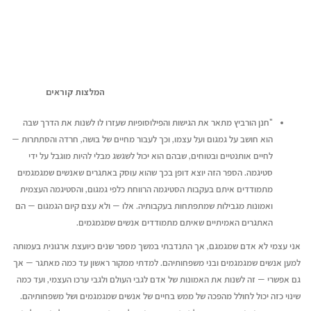
המלצות קוראים
"חנן הורביץ מתאר את הגישות והפילוסופיות שעזרו לו לשנות את הדרך שבה
הוא חושב על גמגום ועל עצמו, וכך לעבור מחיים של בושה, חרדה והסתתרות —
לחיים אותנטיים ובטוחים, שבהם הוא יכול לשגשג מבלי להיות מוגבל על ידי
סטיגמה. הספר הזה יוצא דופן בכך שהוא עוסק באתגרים שאנשים שמגמגמים
מתמודדים איתם בעקבות הסטיגמה הרווחת כלפי גמגום, והסטיגמה העצמית
ואמונות מגבילות שמתפתחות בעקבותיה. אלו — ולא עצם קיום הגמגום — הם
האתגרים האמיתיים שאיתם מתמודדים אנשים שמגמגמים.
אני עצמי לא אדם שמגמגם, אך התנדבתי במשך מספר שנים כיועצת ארגונית בעמותה
למען אנשים שמגמגמים ובני משפחותיהם. למדתי ממקור ראשון עד כמה מאתגר — אך
גם אפשרי — זה לשנות את האמונות של אדם לגבי העולם ולגבי ערכו העצמי, ועד כמה
שינוי כזה יכול לחולל מהפכה של ממש בחיים של אנשים שמגמגמים ושל משפחותיהם.