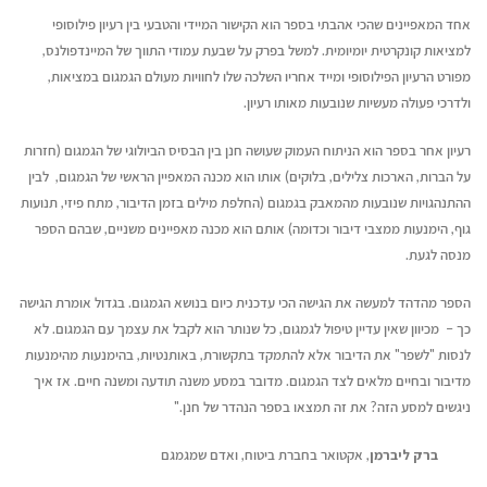
אחד המאפיינים שהכי אהבתי בספר הוא הקישור המיידי והטבעי בין רעיון פילוסופי
למציאות קונקרטית יומיומית. למשל בפרק על שבעת עמודי התווך של המיינדפולנס,
מפורט הרעיון הפילוסופי ומייד אחריו השלכה שלו לחוויות מעולם הגמגום במציאות,
ולדרכי פעולה מעשיות שנובעות מאותו רעיון.
רעיון אחר בספר הוא הניתוח העמוק שעושה חנן בין הבסיס הביולוגי של הגמגום (חזרות
על הברות, הארכות צלילים, בלוקים) אותו הוא מכנה המאפיין הראשי של הגמגום, לבין
ההתנהגויות שנובעות מהמאבק בגמגום (החלפת מילים בזמן הדיבור, מתח פיזי, תנועות
גוף, הימנעות ממצבי דיבור וכדומה) אותם הוא מכנה מאפיינים משניים, שבהם הספר
מנסה לגעת.
הספר מהדהד למעשה את הגישה הכי עדכנית כיום בנושא הגמגום. בגדול אומרת הגישה
כך – מכיוון שאין עדיין טיפול לגמגום, כל שנותר הוא לקבל את עצמך עם הגמגום. לא
לנסות "לשפר" את הדיבור אלא להתמקד בתקשורת, באותנטיות, בהימנעות מהימנעות
מדיבור ובחיים מלאים לצד הגמגום. מדובר במסע משנה תודעה ומשנה חיים. אז איך
ניגשים למסע הזה? את זה תמצאו בספר הנהדר של חנן."
ברק ליברמן
, אקטואר בחברת ביטוח, ואדם שמגמגם