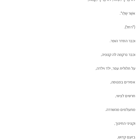
אֹשֶׁר שָׁלֵו*.
(*רחל).
וכבר הסדר הופר.
וכבר נרקמה לה קנוניה,
על תלולית עפר, ילד וילדה,
אסירים במנוסה,
חרשים לציווי,
מתעלמים מהשררה.
וקציני החינוך,
בזעם קדוש,