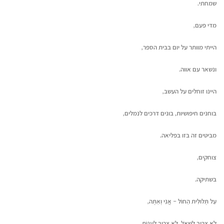
שמחתי.
מדי פעם,
הייתי מוותר על יום בבית הספר,
ונשאר עם אווה.
היינו זוחלים על העשב,
בוחנים חיפושיות, בונים דרכים לנמלים,
מביטים זה בזו בפליאה.
צוחקים,
בשתיקה.
עַל תְּלוּלִית הַחוֹל – אֲנִי וְאַתָּה,
לֹא צָרִיךְ לִשְׁאֹל, לֹא צָרִיךְ לַעֲנוֹת,