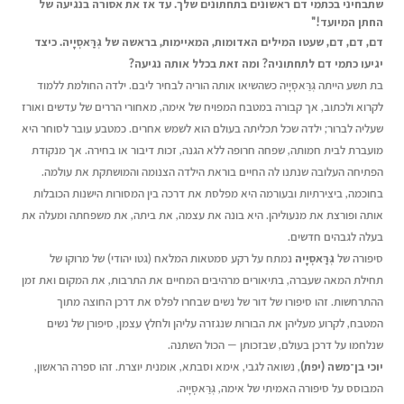
שתבחיני בכתמי דם ראשונים בתחתונים שלך. עד אז את אסורה בנגיעה של
החתן המיועד
!"
דם, דם, דם, שעטו המילים האדומות, המאיימות, בראשה של גְּרַַּאסְְיָָיה
.
כיצד
יגיעו כתמי דם לתחתוניה? ומה זאת בכלל אותה נגיעה
?
בת תשע הייתה גְּרַַּאסְְיָָיה כשהשיאו אותה הוריה לבחיר ליבם. ילדה החולמת ללמוד
לקרוא ולכתוב, אך קבורה במטבח המפויח של אימה, מאחורי הררים של עדשים ואורז
שעליה לברור; ילדה שכל תכליתה בעולם הוא לשמש אחרים. כמטבע עובר לסוחר היא
מועברת לבית חמותה, שפחה חרופה ללא הגנה, זכות דיבור או בחירה. אך מנקודת
הפתיחה העלובה שנתנו לה החיים בוראת הילדה הצנומה והמושתקת את עולמה.
בחוכמה, ביצירתיות ובעורמה היא מפלסת את דרכה בין המסורות הישנות הכובלות
אותה ופורצת את מנעוליהן. היא בונה את עצמה, את ביתה, את משפחתה ומעלה את
בעלה לגבהים חדשים.
סיפורה של
גְּרַַּאסְְיָָיה
נמתח על רקע סמטאות המלאח (גטו יהודי) של מרוקו של
תחילת המאה שעברה, בתיאורים מרהיבים המחיים את התרבות, את המקום ואת זמן
ההתרחשות. זהו סיפורו של דור של נשים שבחרו לפלס את דרכן החוצה מתוך
המטבח, לקרוע מעליהן את הבורוּת שנגזרה עליהן ולחלץ עצמן, סיפורן של נשים
שנלחמו על דרכן בעולם, שבזכותן — הכול השתנה.
יוכי בן־משה (יפת)
, נשואה לגבי, אימא וסבתא, אומנית יוצרת. זהו ספרה הראשון,
המבוסס על סיפורה האמיתי של אימה, גְּרַַּאסְְיָָיה.