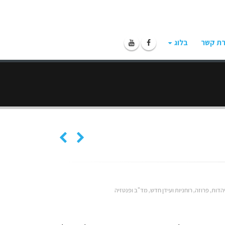
רת קשר
בלוג
הדות
,
פרוזה
,
רוחניות ועידן חדש
,
מד"ב ופנטזיה