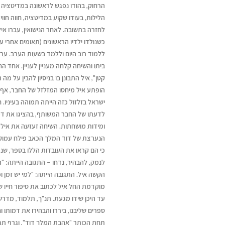
הרחוק, בהודו נפגש לראשונה במדיטציה 
הלילות, בעודו שקוע במדיטציה, חווה חוו
לחזרה בתשובה. לאחר הנישואין, עברו אי
כשנולדו ילדיו הראשונים (תאומים אחרי 
ללמוד רוב היום וללמד בשעות הערב. ערב
ביתו והשיחה קלחה מעניין לעניין. אחד 
קטן", איל התבונן בו בניסיון להבין על 
הופתע איל מיחסו המזלזל של החבר, אף שא
ישראל בזלזול כזה הייתה תמוהה בעיניו
לדעתו של החבר המשותף, בהציגו את דמו
ומידות מושחתות. השיחה זעזעה את איל 
הנערצת של דוד המלך הכאב פילח עמוק.
כי הם קראו את העובדות הללו בספר, שנכ
לנמק, להבהיר, נדחו – התגובה הייתה: "
הקשה איל. התגובה הייתה: "למי יש זמן ו
מוקדמת החל איל לכתוב את סיפור חייו ש
עד היכן שידו מגעת. תנ"ך, תלמוד, מדרש
ספרים שליבנו, ביררו והבהירו את דמותו 
תחת הכותר "אהבת המלך דוד", וגרף תגו