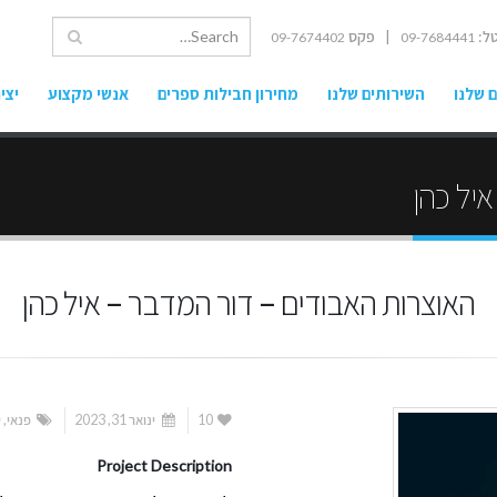
ל:
| פקס
09-7674402
09-7684441
 שלנו
השירותים שלנו
מחירון חבילות ספרים
אנשי מקצוע
יצי
יל כהן
האוצרות האבודים – דור המדבר – איל כהן
10
ינואר 31, 2023
פנאי
,
י
Project Description