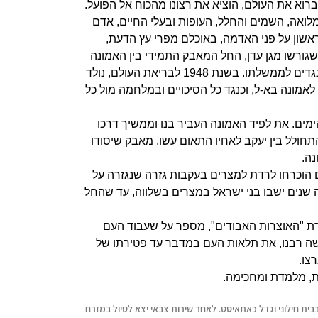
א את העולם, הוציא את רצונו מהכוח אל הפועל.
ומלואה, השמים
והחלל, העופות ובעלי החיים, אדם
ראשון על פני האדמה, באוכלם מפרי עץ הדעת,
שגורשו מגן עדן, החל המאבק התמידי בין האמונה
תנגדים לממשלתו. בשנת
1948 לבריאת העולם, נולד
אמונה בא-ל, וכנגד כל הסיכויים ובמלחמה מול כל
ים. את לפיד האמונה העביר בנו וממשיך דרכו
תחולל בין יעקב
לאחיו התאום עשו, מאבק שיסודו
ה.
ם הוכרחו לרדת למצרים בעקבות גזרה שנגזרה על
 שנים
ישבו בני ישראל במצרים בשלווה, עד שהחל
ת "האוצרות האבודים", מספר על שעבוד העם
שה רבנו, את תלאות
העם במדבר עד פטירתו של
צו.
, מלמדת ומחכימה.
1970 במרכז הארץ בבית חילוני וגדל כאתאיסט. לאחר שירות צבאי יצא לטיול במזרח