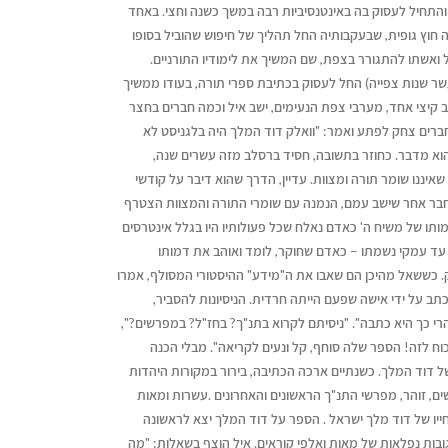
והתחיל לעסוק בה באינטנסיביות רבה במשך כשנה וחצי. באחד
יה חוץ גופית, שבעקבותיה החל תהליך של חיפוש שהוביל בסופו
ל ואשתו להתגורר בצפת, שם המשיך את לימודיו התורניים.
עשר שנות צפייה) החל לעסוק בכתיבת ספרי תורה, בעודו ממשיך
 קיצי אחד, מערבי צפת הנעימים, ישב איל וכמה חברים בחצר
החברים צחק לפתע ואמר: "וואלק דוד המלך היה בלגניסט לא
מה הוא מדבר. כחוזר בתשובה, חסיד ברסלב מזה עשרים שנה,
יננו שומר תורה ומצוות. עדיין, הדרך שהוא דיבר על קודשי
. חבר אחר שישב עמם, הנמנה עם שומרי התורה והמצוות הצטרף
תו של משיח ה' כאדם נאלח שכל פעולותיו היו בגלל אינטרסים
עד עמקי נשמתו – כאדם שחוקר, לומד ואוהב את דמותו
 כששאל מהיכן הם שאבו את ה"מידע" ההיסטורי המסולף, אמרו
תב על ידי אישה שפעם הייתה חרדית. הניסיונות להסביר,
הרי כך היא כתבה". "ניסיתם לקרוא בתנ"ך? בחז"ל? במפרשים?",
כוח לזה! הספר שלה סוחף, קל ונעים לקריאה". מבלי הכנה
ל דוד המלך. כשנתיים ארכה הכתיבה, בירור במקורות היהדות
ים, זוהר, מפרשי התנ"ך הראשונים והאחרונים .עשרות ומאות
וחייו של דוד מלך ישראל . הספר על דוד המלך יצא לראשונה
בות נפלאות של מאות ואלפי קוראים. איל הוצף בשאלות: "מה