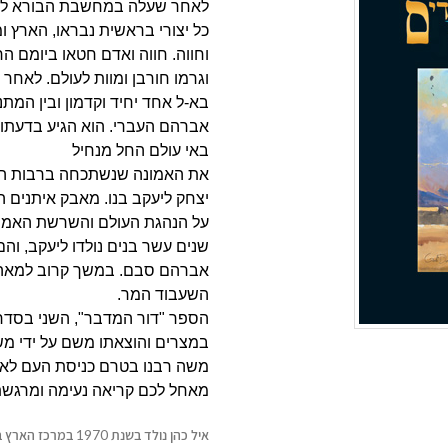
לאחר שעלה במחשבת הבורא לברו
כל יצורי בראשית נבראו, הארץ 
וחווה. חווה ואדם חטאו ביומם ה
וגרמו חורבן
ומוות לעולם. לאחר 
בא-ל אחד יחיד וקדמון ובין המ
אברהם העברי. הוא הגיע בדעתו ל
באי עולם החל מנחיל
את האמונה שנשתכחה ברבות הימ
יצחק ליעקב בנו. מאבק איתנים ה
על הנהגת העולם והשרשת האמונ
שנים עשר בנים נולדו ליעקב, וה
אברהם סבם. במשך קרוב למאה
השעבוד המר.
הספר "דור המדבר", השני בסדר
במצרים והוצאתו משם על ידי מ
משה רבנו בטרם כניסת העם לאר
מאחל לכם קריאה נעימה ומרגשת
איל כהן נולד בשנת 