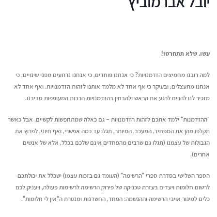
יובל אברמוביץ'
עשו. שלא תתחרטו!
למה רובנו מחמיצים הזדמנויות? כי אנחנו פוחדים, כי אנחנו נרתעים מפני שינויים, כי
אנחנו מתעצלים, ובעיקר כי אף אחד לא מלמד אותנו לזהות הזדמנויות. ואף אחד לא
מזכיר לנו להרים לרגע את הראש ולהבחין בהזדמנויות הרבות המעופפות סביבנו.
"ההזדמנות" ילמד אתכם לזהות הזדמנויות – גם כאלה שמתחפשות לקשיים. אבל כאשר
תקלפו מהן את המפחיד, המעכב, המיותר, תגלו עד כמה אפשרי, ואף חיוני, לפרוץ את
הגבולות של עצמנו (תגלו גם שרבים מהפחדים אינם שלכם בכלל, אלא של אנשים
אחרים).
הספר השלישי בסדרת ספרי "הרשימה" (העומד גם בזכות עצמו) ישכלל את יכולתכם
לרשום חלומות ויעדים בעזרת טכניקה של פירוק הרשימה לרשימות פעולה, ויעניק לכם
כלים למיגור אויבי הרשימה וההגשמה: הפחד, החשדנות ומנטרת ה"אין לי חלומות".