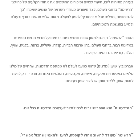
בעזרת פתיחות ליבו, תיעוד קשיים וסיפורים החושפים את אחורי הקלעים של פרויקט
"הרשימה" ברחבי העולם, לצד סיפורים מעוררי השראה של אנשים שאמרו "כן"
להזדמנויות, מצליח יובל אברמוביץ' להניע לפעולה מאות אלפי אנשים בארץ ובעולם
ולסייע בהגשמת חלומותיהם.
הספר "הרשימה" תורגם למגוון שפות ונמצא כיום בבתים ועל מדפי חנויות הספרים
במדינות רבות ברחבי העולם, בהן ארצות הברית, קנדה, איטליה, צרפת, בלגיה, שוויץ,
הולנד, קוריאה הדרומית, סין ועוד.
אברמוביץ' טוען (ומדגים) שהוא כמעט לעולם לא מפספס הזדמנות. שהחיים של כולנו
מלאים באפשרויות עסקיות, אישיות, מקצועיות, רומנטיות ואחרות, ושצריך רק לדעת
לזהות אותן, ללכוד אותן או ליצור אותן בעצמנו.
"ההזדמנות" הוא הספר שיגרום לכם לייצר לעצמכם הזדמנות בכל יום.
"'הרשימה' מעודד לחשוב מחוץ לקופסה, להעז ולהאמין שהכול אפשרי".