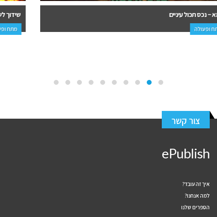
שידוך לשטן – איציק גלעד
מתח ופעולה, מד"ב ופנטזיה
צור קשר
ePublish
איך זה עובד?
למה אנחנו?
הספרים שלנו