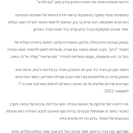
ודרמטי שהפתיע ושינה את המזרח התיכון ונודע בשם "עם כלביא”.
כשמשימת סיכול ממוקד באיסטנבול בראש יחידת החיסול של משמרות המהפיכה
האיראנים משתבשת, יוצא אריק בר נתן, המישנה לראשת המוסד למרדף חוצה גבולות
אחרי אויבים חמקמקים ונבגד ברגע קריטי בידי סוכנו הבכיר באיראן.
בעומק מנהרות החיזבאללה בלבנון, מתמודדת עלמה, לוחמת ביחידת העילית של
המוסד "כידון”, בקרב מוחות מסעיר עם שוביה, שהצליחו לחטוף ולהסתיר אותה בעיירה
בעל בכ. היא מתעשתת, נוקמת ומצליחה להחדיר "סוס טרויאני” קטלני אל לב האויב.
הסופר נתן רונן מצייר ביד אמן את המאבק האכזר בין מדינות יריבות, ארגוני טרור,
ומאבק פנימי בין פוליטיקאים עם ראשי הצבא וקהילת המודיעין. כאשר המדינאים
מעדיפים שרידות פוליטית על פני נשיאה באחריות לכישלון המודיעיני וטבח ה 7-
לאוקטובר 2023 .
זוהי דרמת ריגול מרתקת על נאמנות ובגידה, זהות ובדידות, ערכים מול ציניות. והקרב
האכזרי ביותר זה שמתחולל מבפנים: בגידת הגוף שאירעה לגיבור הסידרה ראש מינהלת
המבצעים של המוסד, ברגע הכי לא מתאים בחייו.
נתן רונן
, קצין בכיר בדימוס, סופר ומרצה בעל ידע ועבר עשיר בעולם הצללים, מגיש