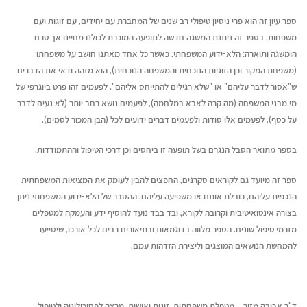
ספר עיון זה הוא פרי ניסיון טיפולי רב שנים של המחברת עם יחידים, עם זוגות ועם
משפחות. בספר זה ניתנת המשגה חדשה לתופעה המוכרת לכולנו מחיינו אך טרם
הומשגה ותוארה: הלא-ידוע המשפחתי. כאשר כל אחד מאתנו חושב על משפחתו
(משפחת המקור וכן הזוגיות הנוכחית והמשפחה הנוכחית), הוא מזהה ודאי את הדברים
ש"אסור לדבר עליהם" או "שלא רגילים להתייחס אליהם". לפעמים זהו פרט ביוגרפי של
מי מבני המשפחה (מה קרה לאבא במלחמה), לפעמים נושא רחב יותר (לא נעים לדבר
על כסף), לפעמים אלו סודות ולפעמים דברים ידועים לכל (הבן המכור לסמים).
בספר מתואר הסבל הנגרם בשל תופעה זו ביחסים וכן דרכי הטיפול וההתמודדות.
ספר זה מיועד גם לקוראים סקרנים, החפצים להבין לעומק את המציאות המשפחתית
הנכפית עליהם, כובלת אותם או משפיעה עליהם. ההסבר של הלא-ידוע המשפחתי ניתן
בצורה אינטואיטיבית וקרובה לקורא, ובד בבד נועד להוסיף ידע והעמקה למטפלים
מזרמי טיפול שונים. הספר מלווה בדוגמאות ובתיאורים רבים לכל אורכו, שיסייעו
להמחשת הנושאים המוצגים וליצירת הזדהות עמם.
ד"ר אביבה מזור – מטפלת משפחתית, זוגית ואישית. מרצה לפסיכולוגיה ולטיפול