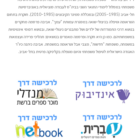
משפחתי במסלול לימודי התואר השני בביה"ס לעבודה סוציאלית באוניברסיטת
תל-אביב (1985–2005) ובמכללת סמינר הקיבוצים (1985–2010). חוקרת בתחום
הטראומה וטיפלה בניצולי שואה במסגרת עמותת "עמך". אביבה פרסמה מחקרים
בנושא דרכי התמודדות של ילדים ושל מתבגרים ניצולי שואה, ובנושא דפוסי אינטימיות
במשפחותיהם. כמו כן היא חקרה ופרסמה מאמרים בנושאים: תהליכי פרידה ועצמאות
במשפחה, משפחות "חדשות", מצבי אבל וטראומה במשפחה. אביבה כיהנה כיו"ר
האגודה הישראלית לטיפול משפחתי והיום מטפלת בקליניקה פרטית בתל-אביב.