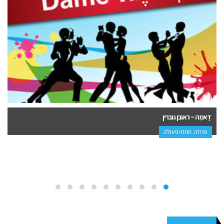
דָאמֵה – ראובן גוברין
פרוזה, מתח ופעולה