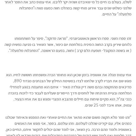
לשלנו, בעולם בו חיים כל מי שאיבדנו ושהיה יקר לליבנו. אחי עמוס כתב את הספר לאחר
שלפני כשלוש שנים עבר אירוע מוחי קשה במהלכו חווה כמעט מוות ו"הסתכלות
מלמעלה" על החיים.
זהו ספרו השני. ספרו הראשון והאוטוביוגרפי, "מראה סדוקה", סיפר על השתתפותו
כלוחם שיריון בקרב החווה הסינית במלחמת יום כיפור, אשר השאיר בו פגיעה נפשית קשה
( או בשמה המקובל- תופעת הלם קרב ) וחווה, בפעם הראשונה, "הסתכלות מלמעלה".
אחי עמוס מגלה את אוטופיה בזמן שכאן הוא מחוסר הכרה ומשפחתו חוששת לחייו. הוא
פוגש שם את חבריו לקרב שלחמו לצדו במשימת החילוץ של הצנחנים מגדוד 890,
מדינאים מהתקופה ובהם משה דיין וגולדה מאיר – איתם הוא מתעמת בנוגע למחדלי
המלחמה ובעיית ההזנחה של לוחמים ודרך הייסורים שעליהם לעבור כדי לזכות בהכרה
כנכי צה"ל, הוא מקיים שיחות עם חיילים מהצבא המצרי ופוגש גם את אחיו הצעיר,
עמוס, אותו איבד לפני 25 שנים.
"זהו ספר מלא תקווה משום שהוא מתאר את החיים שאחרי ואת המפגש והאיחוד שכולנו
כמהים אליו, עם יקירינו שהלכו לעולמם. וזהו עולמם. בספר, אני פוגש את האנשים
באוטופיה ולומד מהם הרבה. בין השאר, אני לומד שהם יכולים לתקשר איתנו, החיים כאן,
דרך חלומות ואני לומד שיש קודים של התנהגות המקובלים שם, קודים שכדאי לנו לאמץ