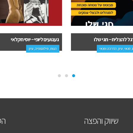
ם ליופי – יוסי חקלאי
האדם שבטנק – רונן איציק
ילוסופיה, עיון
פנאי, פרוזה, הדרכה ופנאי, ספרי ביכורים
שיווק והפצה
הס