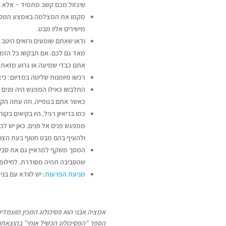
שיגזול מכם קשב מתמיד – אלא הצ
מקמו את המצלמה באמצע המסך, ו
מישירים אליו מבט.
ודאו שאתם שומעים ורואים היטב א
מאד גם לכם. אם תבקשו כל הזמן 
אתם כבדי שמיעה או גרוע מזאת, 
רכשו מיומנות שליטה במדיום: כיצ
התלבשו כאילו המפגש היה פנים א
כאשר אתם בגופייה, וזה עתה הק
כמו בריאיון רגיל, היו בקיאים ב
ממפגש פנים אל פנים, כאן יש לכ
ולהעיף בהם מבט חטוף בעת הצור
המסך משקף למראיין גם את סביב
שהסביבה תהיה מסודרת. לחילופין
מניעת הפרעות
: יש לוודא עם בני
אמציה אבני הוא פסיכולוג המכין מועמדי
הספר "הפסיכולוג הכשיל אותי"
בהוצאתנו