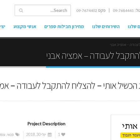
ל:
| פקס
09-7674402
09-7684441
 שלנו
השירותים שלנו
מחירון חבילות ספרים
אנשי מקצוע
יצי
עבודה – אמציה אבני
להתקבל לעבודה – אמציה אבני
ג הכשיל אותי – להצליח להתקבל לעבודה – אמצ
Project Description
1
יולי 30, 2018
פנאי
,
עסק