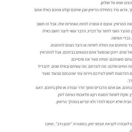
יבו אותו על שולחן.
ודאו מיד בתחילת הריאיון שבן שיחכם קולט אתכם כאילו אתם
ת המראיין. אמנם זו אמורה להיות האחריות שלו, אבל זה חשוב
מהצד השני לחזור על דבריו, הדבר עשוי ליצור רושם כאילו
כבדי תפיסה.
ד מזמינים את הזולת לשיחה או כיצד נענים להזמנתו.
ל פנים. ייתכן שבפועל אתם נמצאים בביתכם, אבל להתראיין
צתם משנתכם, יפחית מאד את סיכוייכם.
קורות החיים שלכם: מה למדתם, מה עשיתם ובאילו שנים. להבדיל
ם הזדמנות לשים לצידכם ניירות עזר שהכנתם מבעוד מועד
ך.
תכם. אם אתם מדברים מתוך חדר עבודה או סלון ביתכם, דאגו
, שקלו לשתול תמונת רקע מלאכותי נעימה לעין.
 הבית שלא ייכנסו לחדר ולא יפריעו במהלך הריאיון.
ם לעבודה לקראת מבחני מיון, במסגרת "מכון נדב", מחבר
.