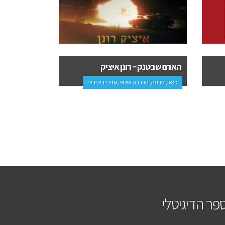
חיובית – סיפורה של נשאית HIV –
הרפתקאותיו 
מירי קנבסקי
הילה אורן
פנאי, עיון, בריאות, הדרכה ופנאי
פנאי, ילדים
פר הדיגיטלי