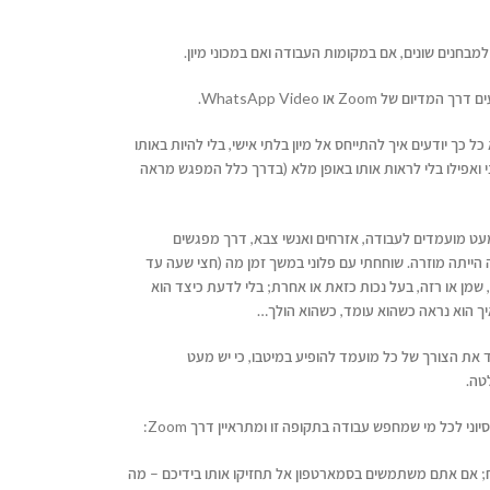
מבחנים שונים, אם במקומות העבודה ואם במכוני מיון.
 Zoom או WhatsApp Video.
 כך יודעים איך להתייחס אל מיון בלתי אישי, בלי להיות באותו
 ואפילו בלי לראות אותו באופן מלא (בדרך כלל המפגש מראה
מעט מועמדים לעבודה, אזרחים ואנשי צבא, דרך מפגשים
ה הייתה מוזרה. שוחחתי עם פלוני במשך זמן מה (חצי שעה עד
 שמן או רזה, בעל נכות כזאת או אחרת; בלי לדעת כיצד הוא
יך הוא נראה כשהוא עומד, כשהוא הולך…
את הצורך של כל מועמד להופיע במיטבו, כי יש מעט
טה.
י לכל מי שמחפש עבודה בתקופה זו ומתראיין דרך Zoom:
ח; אם אתם משתמשים בסמארטפון אל תחזיקו אותו בידיכם – מה