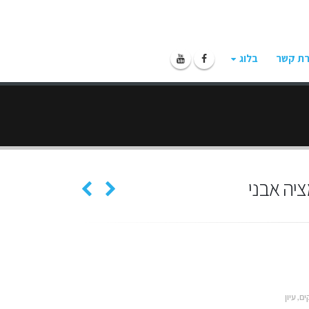
רת קשר
בלוג
יה אבני
ים
,
עיון