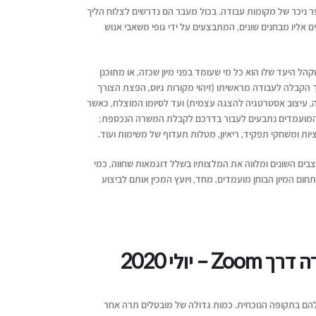
 ניכר של מקומות עבודה. בכול מעבר הם נדרשים לצלוח הליך
וים אליו מבחנים שונים, המתבצעים על ידי גופי משאבי אנוש
הל היעד שלו הוא כל מי שעומד בפני מיון שכזה, או מתוכנן
הקבלה לעבודה מראשיתו (זיהוי מקורות גיוס, הפצת הצורך
, עיצוב אסטרטגיה להצגה עצמית) ועד לסיומו המוצלח, כאשר
שהמועמדים נתבעים לעבור בדרכם לקבלת המשרה הנכספת:
ציות ומשחקי תפקיד, ריאיון, מטלות תעדוף של משימות ועוד.
בים השונים ומלווה את המלצותיו בשלל דוגמאות שחווה, כמי
ום המיון הבוחן מועמדים, מחד, ויועץ המכין אותם לביצוע
– יולי 2020
הם בתקופה הנוכחית. כמות גדולה של מובטלים תרה אחר