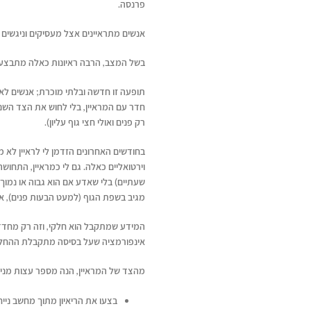
פרנסה.
אנשים מתראיינים אצל מעסיקים וניגשים ל
בשל המצב, הרבה ראיונות כאלה מתבצעים דרך המדיום של
תופעה זו חדשה ובלתי מוכרת; אנשים לא כל
חדר עם המראיין, בלי לחוש את הצד השני
רק פנים ואולי חצי גוף עליון).
בחודשים האחרונים הזדמן לי לראיין לא 
וירטואליים כאלה. גם לי כמראיין, התחוש
שעתיים) בלי שאדע אם הוא גבוה או נמוך,
מגיב בשפת הגוף (למעט הבעות פנים), א
המידע שמתקבל הוא חלקי, וזה רק מחדד 
אינפורמציה שעל בסיסה מתקבלת ההחל
מהצד של המראיין, הנה מספר עצות מניסיונ
בצעו את הריאיון מתוך מחשב ניי