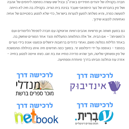
חברה בקהילה של יהודים חסידיים בארה"ב ובגיל שש עשרה נסחפה ליחסים של אהבה
ושל מין בחברתו של נער היספאני שעבד בגינת בית הוריה. בקהילה בה חיה לא הייתה
למעשה כפרה, והיא נשלחה למעון לנערות בישראל, כדי שלא לפגוע בסכוייהם של אחיה
ואחיותיה למצוא שידוך.
גם במעון חוותה אן פרשיות אהבים רוויות ארוטיקה עם חברה לספסל הלימודים ועם
ה'משגיחה' – אם הבית. אל אלה התלוותה התעללות מצד אחד המורים שחשק בה.
באחד הלילות נמלטה משם, ואחרי נדודים ברחובות ירושלים וכמעט-אונס בידי נערים
במסגד – נאספה על ידי דיפלומט זר. במשך כמה חודשים חיה איתו בהילולה מתמשכת
של מין ומשחקי שליטה, תוך שהיא מדירה מחייו את בת זוגו. כשזו איימה לפגוע בחייה –
אזרה עוז ונחלצה מביתו בדרך מיוחדת ומפתיעה.