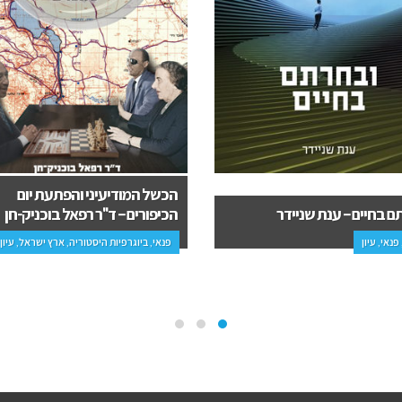
המודיעיני והפתעת יום
קארמה איז א ביץ׳ וסיפורים אחרי
ים – ד"ר רפאל בוכניק-חן
רות דיין וולפנר
יוגרפיות היסטוריה, ארץ ישראל, עיון
עסקים, פרוזה, עיון