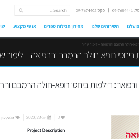
ל:
| פקס
09-7674402
09-7684441
 שלנו
השירותים שלנו
מחירון חבילות ספרים
אנשי מקצוע
יצי
רופא-חולה הרמבם והרפואה – לימור שריר
 ביחסי רופא-חולה הרמבם והרפואה – לימור ש
ורפואה: דילמות ביחסי רופא-חולה הרמבם והרפ
3
יוני 28, 2020
פנאי
,
עיון
Project Description