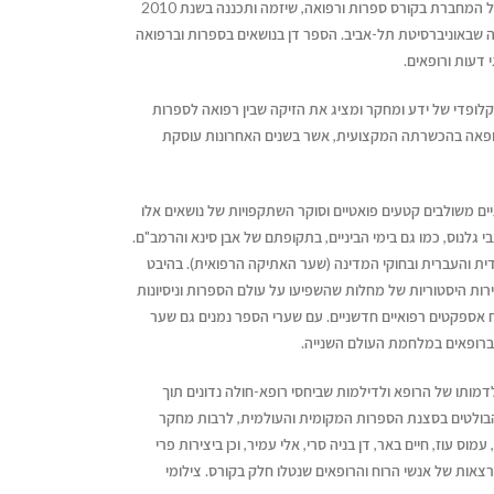
ספר הגות זה נכתב בעקבות התנסותה של המחברת בקורס ספרות ורפואה, שיזמה ותכננה בשנת 2010
שבאוניברסיטת תל-אביב. הספר דן בנושאים בספרות וברפואה
 דעות ורופאים.
לופדי של ידע ומחקר ומציג את הזיקה שבין רפואה לספרות
ופאה בהכשרתה המקצועית, אשר בשנים האחרונות עוסקת
ים משולבים קטעים פואטיים וסוקר השתקפויות של נושאים אלו
 גלנוס, כמו גם בימי הביניים, בתקופתם של אבן סינא והרמב"ם.
ת והעברית ובחוקי המדינה (שער האתיקה הרפואית). בהיבט
ת היסטוריות של מחלות שהשפיעו על עולם הספרות וניסיונות
 אספקטים רפואיים חדשניים. עם שערי הספר נמנים גם שער
ברופאים במלחמת העולם השנייה.
תו של הרופא ולדילמות שביחסי רופא-חולה נדונים תוך
הבולטים בסצנת הספרות המקומית והעולמית, לרבות מחקר
מוס עוז, חיים באר, דן בניה סרי, אלי עמיר, וכן ביצירות פרי
ות של אנשי הרוח והרופאים שנטלו חלק בקורס. צילומי