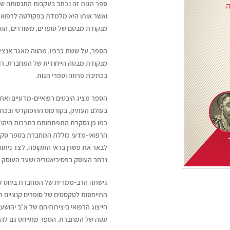
ואשר אותו היא מלמדת בפקולטה לרפואה 
מנקודת מבטם של סופרים, משוררים, הוגי
הספר, על ששת כרכיו, מהווה מאגר אנציק
מנקודת מבטה הייחודית של המחברת, ר
בכתיבת פרוזה וספרי הגות.
הספר מציג היבטים רפואיים-מדעיים ואתי
בעולם העתיק, בקורפוס ההיפוקרטי ובכתבי
כמו כן נסקרת התפתחותם בתרבות היהודי
הרפואי-מדעי כוללת המחברת בספר סקירו
לבאר את פשרן בראי התקופה, לצד ניתוח
נרחב העוסק בפסיכיאטריה ושער העוסק 
גישתה הרב-ממדית של המחברת ביחס לדמו
התייחסות לטקסטים של סופרים קנוניים 
הייצוג הרפואי ביצירותיהם של א"ב יהושע, ע
עטה של המחברת. הספר מתייחס גם להרצא