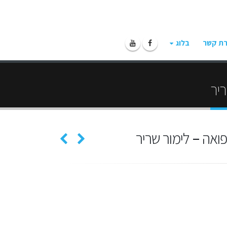
רת קשר
בלוג
ריר
ואה – לימור שריר