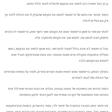
בן 6, בעל תושייה רבה להשיג את מבוקשו ולהצליח לעזור לכלל החיות.
הספר מתאר את מסעו של כריסטופר לפגוש את הקוסם שהעניק לו את היכולת ללכת אך
ורק עם נעליים לרגליו.
לאחר שבספר הראשון כריסטופר פוגש את הקוסם אשר כישף אותו, כריסטופר לא מרגיש
מסופק ויוצא למסע שני, לפגוש שוב את הקוסם ולהתקרב אליו.
אבל כריסטופר לא מודע בכלל לעומד להתרחש , הוא שואף להשיג את מבוקשו, כאשר
העלילה מסתעפת ומקבלת פנים שונות מהצפוי. הוא בטוח שההרפתקה תוביל אותו
למפגש עם הקוסם בלבד.
במהלך המסע, כריסטופר פוגש דמויות שונות ויצורים מוזרים, ולומד על כוחותיו הפנימיים
ועל היכולת שלו לעזור לאחרים.
הספר מדגיש את החשיבות של אמונה עצמית, מבליט את הכוח הפנימי שיש לכל אחד
מאיתנו ואת המשמעות של הקרבה ועשיית טוב למען האחר ולמען המשפחה.
זהו סיפור מסע המרוכז במסגרת של סיפור ילדי, עשיר בתיאורים, בחוויות ובהרפתקאות
והחשוב מכל, עשיר במסרים רבים וחשובים. המרכזיים שבהם: מהי חברות אמת, אמונה