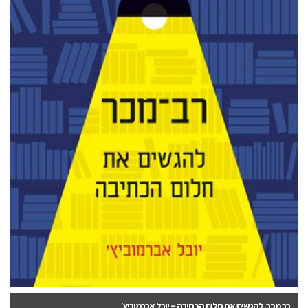
רב מכר, להגשים את חלום הכתיבה – יובל אברמוביץ׳